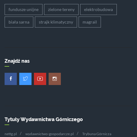
fundusze unijne
zielone tereny
elektrobudowa
biała sarna
strajk klimatyczny
magrail
Znajdź nas
Tytuły Wydawnictwa Górniczego
nettg.pl
wydawnictwo-gospodarcze.pl
Trybuna Górnicza