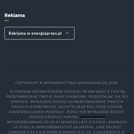
Reklama
Reklama w energiapress.pl
COPYRIGHT © WYDAWNICTWO GOSPODARCZE 2020.
TA STRONA UŻYWA PLIKÓW COOKIE I W ZWIĄZKU Z TYM SĄ
PRZETWARZANE TWOJE DANE OSOBOWE. POZOSTAJĄC NA TEJ
STRONIE, WYRAŻASZ ZGODĘ NA PRZETWARZANE TWOICH
DANYCH OSOBOWYCH, AKCEPTUJESZ POLITYKĘ COOKIE
ORAZ REGULAMIN PORTALU. JEŻELI NIE WYRAŻASZ ZGODY,
MUSISZ OPUŚCIĆ PORTAL.
REGULAMIN
WYGENEROWANO 20:50:41 W MOZILLA/5.0 (LINUX; ANDROID
14; PIXEL 8) APPLEWEBKIT/537.36 (KHTML, LIKE GECKO)
CHROME/131.0.0.0 MOBILE SAFARI/537.36; CLAUDEBOT/1.0;