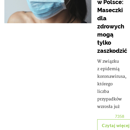
w Polsce:
Maseczki
dla
zdrowych
mogą
tylko
zaszkodzić
W związku
z epidemią
koronawirusa,
którego
liczba
przypadków
wzrosła już
7358
Czytaj więcej