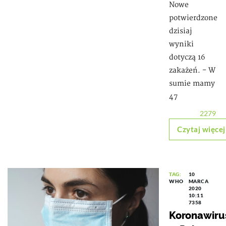
Nowe
potwierdzone
dzisiaj
wyniki
dotyczą 16
zakażeń. - W
sumie mamy
47
2279
Czytaj więcej
TAG:
10
WHO
MARCA
2020
10:11
7358
Koronawiru