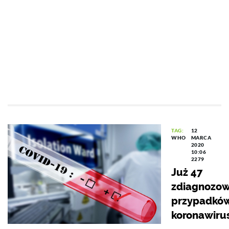
TAG:
12
WHO
MARCA
2020
10:06
2279
Już 47
zdiagnozo
przypadkó
koronawiru