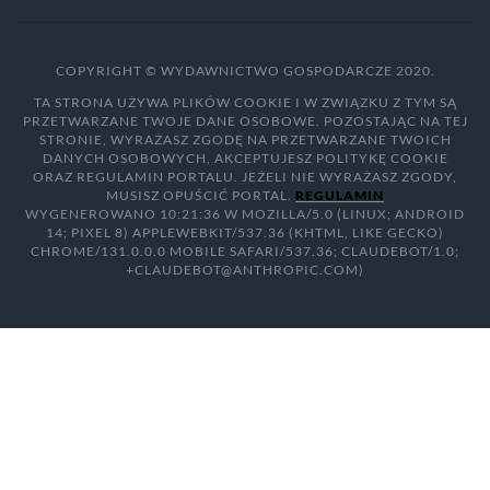
COPYRIGHT © WYDAWNICTWO GOSPODARCZE 2020.
TA STRONA UŻYWA PLIKÓW COOKIE I W ZWIĄZKU Z TYM SĄ
PRZETWARZANE TWOJE DANE OSOBOWE. POZOSTAJĄC NA TEJ
STRONIE, WYRAŻASZ ZGODĘ NA PRZETWARZANE TWOICH
DANYCH OSOBOWYCH, AKCEPTUJESZ POLITYKĘ COOKIE
ORAZ REGULAMIN PORTALU. JEŻELI NIE WYRAŻASZ ZGODY,
MUSISZ OPUŚCIĆ PORTAL.
REGULAMIN
WYGENEROWANO 10:21:36 W MOZILLA/5.0 (LINUX; ANDROID
14; PIXEL 8) APPLEWEBKIT/537.36 (KHTML, LIKE GECKO)
CHROME/131.0.0.0 MOBILE SAFARI/537.36; CLAUDEBOT/1.0;
+CLAUDEBOT@ANTHROPIC.COM)