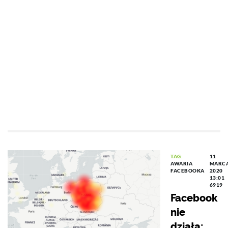
TAG:
11
AWARIA
MARC
FACEBOOKA
2020
13:01
6919
Facebook
nie
działa: