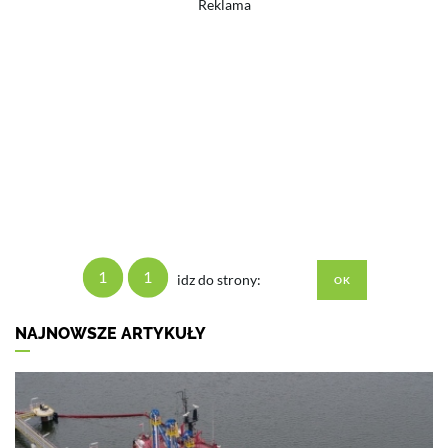
Reklama
1
1
idz do strony:
NAJNOWSZE ARTYKUŁY