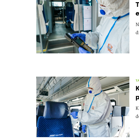
T
e
N
d
T
K
p
K
d