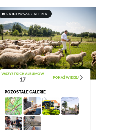
NAJNOWSZA GALERIA
WSZYSTKICH ALBUMÓW
POKAŻ WIĘCEJ
17
POZOSTAŁE GALERIE