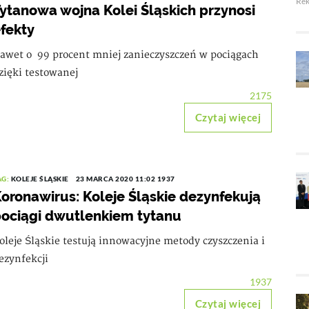
Re
ytanowa wojna Kolei Śląskich przynosi
fekty
awet o 99 procent mniej zanieczyszczeń w pociągach
zięki testowanej
2175
Czytaj więcej
AG:
KOLEJE ŚLĄSKIE
23 MARCA 2020 11:02
1937
oronawirus: Koleje Śląskie dezynfekują
ociągi dwutlenkiem tytanu
oleje Śląskie testują innowacyjne metody czyszczenia i
ezynfekcji
1937
Czytaj więcej