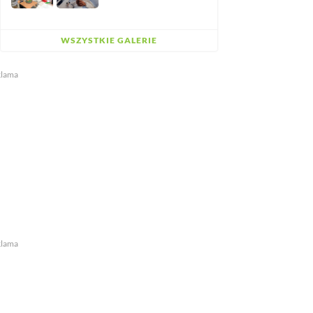
WSZYSTKIE GALERIE
klama
klama