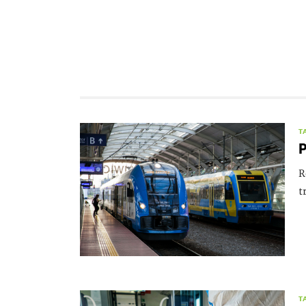
T
P
R
t
T