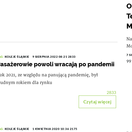
O
T
M
Na
Mo
7 S
AG:
KOLEJE ŚLĄSKIE
9 SIERPNIA 2022 08:21
2833
99
asażerowie powoli wracają po pandemii
ok 2021, ze względu na panującą pandemię, był
rudnym rokiem dla rynku
2833
Czytaj więcej
AG:
KOLEJE ŚLĄSKIE
1 KWIETNIA 2020 10:36
2175