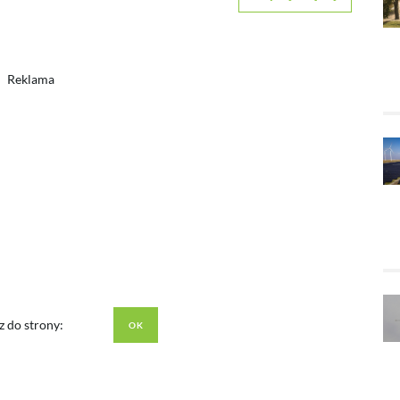
Reklama
z do strony: