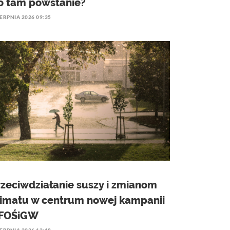
o tam powstanie?
IERPNIA 2026 09:35
rzeciwdziałanie suszy i zmianom
limatu w centrum nowej kampanii
FOŚiGW