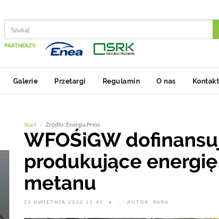
PARTNERZY:
Galerie
Przetargi
Regulamin
O nas
Kontakt
Start
Źródło: Energia Press
WFOŚiGW dofinansuje
produkujące energię
metanu
21 KWIETNIA 2020 15:41
: : AUTOR: PARA