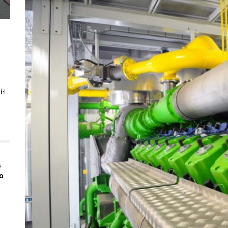
ił
ą
o