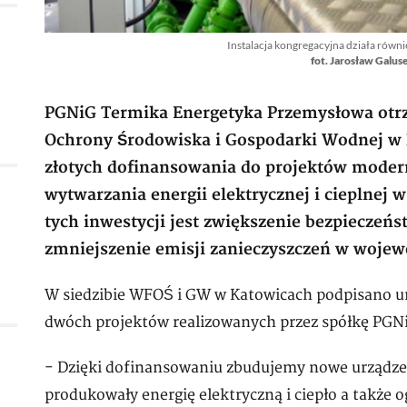
Instalacja kongregacyjna działa równi
fot. Jarosław Galu
PGNiG Termika Energetyka Przemysłowa otr
Ochrony Środowiska i Gospodarki Wodnej w 
złotych dofinansowania do projektów modern
wytwarzania energii elektrycznej i cieplnej
tych inwestycji jest zwiększenie bezpieczeń
zmniejszenie emisji zanieczyszczeń w wojew
W siedzibie WFOŚ i GW w Katowicach podpisano 
dwóch projektów realizowanych przez spółkę PG
- Dzięki dofinansowaniu zbudujemy nowe urządzen
produkowały energię elektryczną i ciepło a także 