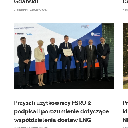
Gdańsku
C
7 SIERPNIA 2026 09:43
7 S
Przyszli użytkownicy FSRU 2
P
podpisali porozumienie dotyczące
k
współdzielenia dostaw LNG
N