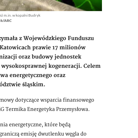
eż m.in. w kopalni Budryk
sek/ARC
zymała z Wojewódzkiego Funduszu
Katowicach prawie 17 milionów
izacji oraz budowy jednostek
 w wysokosprawnej kogeneracji. Celem
stwa energetycznego oraz
ództwie śląskim.
umowy dotyczące wsparcia finansowego
NiG Termika Energetyka Przemysłowa.
ia energetyczne, które będą
ograniczą emisję dwutlenku węgla do