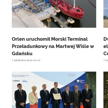
Orlen uruchomił Morski Terminal
D
Przeładunkowy na Martwej Wiśle w
e
Gdańsku
C
7 SIERPNIA 2026 09:43
7 S