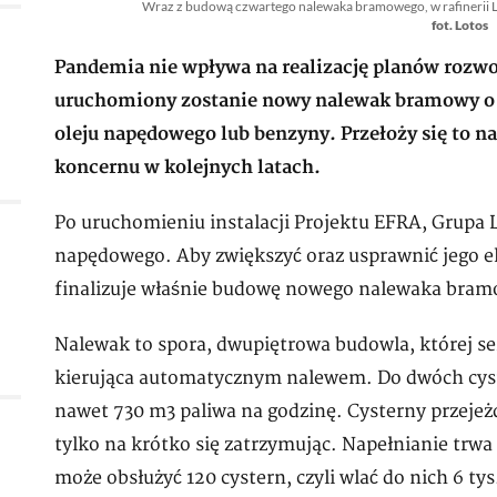
Wraz z budową czwartego nalewaka bramowego, w rafinerii
fot. Lotos
Pandemia nie wpływa na realizację planów rozwo
uruchomiony zostanie nowy nalewak bramowy o w
oleju napędowego lub benzyny. Przełoży się to n
koncernu w kolejnych latach.
Po uruchomieniu instalacji Projektu EFRA, Grupa L
napędowego. Aby zwiększyć oraz usprawnić jego e
finalizuje właśnie budowę nowego nalewaka bram
Nalewak to spora, dwupiętrowa budowla, której s
kierująca automatycznym nalewem. Do dwóch cyst
nawet 730 m3 paliwa na godzinę. Cysterny przejeż
tylko na krótko się zatrzymując. Napełnianie trw
może obsłużyć 120 cystern, czyli wlać do nich 6 tys