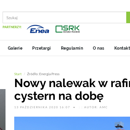
PARTNERZY:
Galerie
Przetargi
Regulamin
O nas
Kontakt
Start
Źródło: Energia Press
Nowy nalewak w rafin
cystern na dobę
13 PAŹDZIERNIKA 2020 16:07
: : AUTOR: AMC