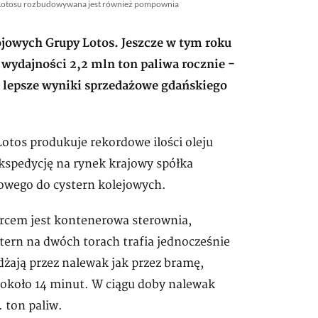
 Lotosu rozbudowywana jest również pompownia
jowych Grupy Lotos. Jeszcze w tym roku
ydajności 2,2 mln ton paliwa rocznie −
a lepsze wyniki sprzedażowe gdańskiego
otos produkuje rekordowe ilości oleju
kspedycję na rynek krajowy spółka
owego do cystern kolejowych.
ercem jest kontenerowa sterownia,
ern na dwóch torach trafia jednocześnie
dżają przez nalewak jak przez bramę,
a około 14 minut. W ciągu doby nalewak
. ton paliw.