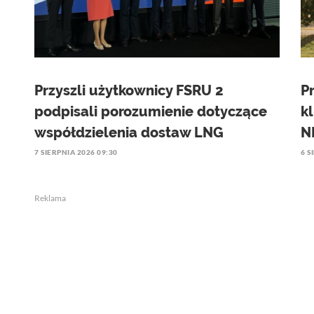
Przyszli użytkownicy FSRU 2
P
podpisali porozumienie dotyczące
k
współdzielenia dostaw LNG
N
7 SIERPNIA 2026 09:30
6 S
Reklama