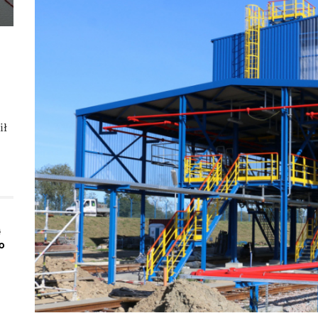
ił
ą
o