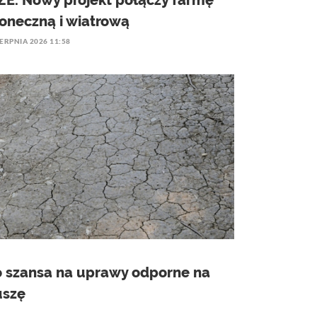
ZE. Nowy projekt połączy farmę
łoneczną i wiatrową
IERPNIA 2026 11:58
o szansa na uprawy odporne na
uszę