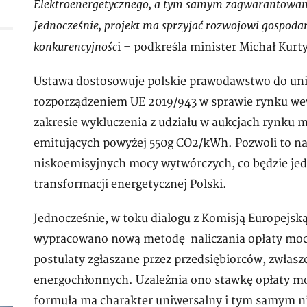
Elektroenergetycznego, a tym samym zagwarantowan
Jednocześnie, projekt ma sprzyjać rozwojowi gospodar
konkurencyjnośc
i – podkreśla minister Michał Kurt
Ustawa dostosowuje polskie prawodawstwo do u
rozporządzeniem UE 2019/943 w sprawie rynku wew
zakresie wykluczenia z udziału w aukcjach rynku 
emitujących powyżej 550g CO2/kWh. Pozwoli to n
niskoemisyjnych mocy wytwórczych, co będzie j
transformacji energetycznej Polski.
Jednocześnie, w toku dialogu z Komisją Europejsk
wypracowano nową metodę naliczania opłaty moco
postulaty zgłaszane przez przedsiębiorców, zwłasz
energochłonnych. Uzależnia ono stawkę opłaty moc
formuła ma charakter uniwersalny i tym samym n