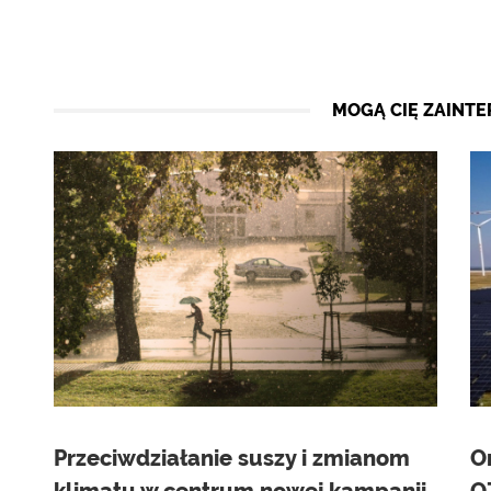
MOGĄ CIĘ ZAINT
Przeciwdziałanie suszy i zmianom
O