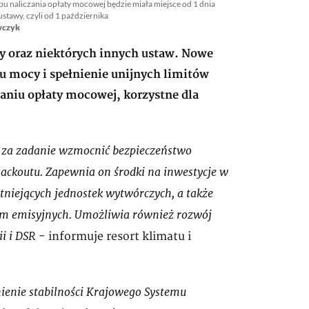
bu naliczania opłaty mocowej będzie miała miejsce od 1 dnia
ustawy, czyli od 1 października
awczyk
y oraz niektórych innych ustaw. Nowe
 mocy i spełnienie unijnych limitów
aniu opłaty mocowej, korzystne dla
 za zadanie wzmocnić bezpieczeństwo
blackoutu. Zapewnia on środki na inwestycje w
tniejących jednostek wytwórczych, a także
orm emisyjnych. Umożliwia również rozwój
i i DSR
- informuje resort klimatu i
enie stabilności Krajowego Systemu