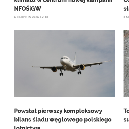
klimatu w centrum nowej kampanii
O
NFOŚiGW
s
6 SIERPNIA 2026 12:18
5 S
Powstał pierwszy kompleksowy
T
bilans śladu węglowego polskiego
s
lotnictwa