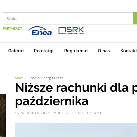
PARTNERZY:
Galerie
Przetargi
Regulamin
O nas
Kontakt
Start
Źródło: Energia Press
Niższe rachunki dla 
października
19 SIERPNIA 2021 09:05
: : AUTOR: AMC