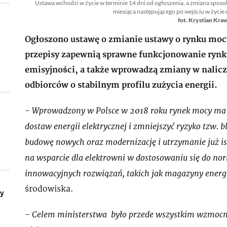
Ustawa wchodzi w życie w terminie 14 dni od ogłoszenia, a zmiana sposo
miesiąca następującego po wejściu w życie 
fot. Krystian Kr
Ogłoszono ustawę o zmianie ustawy o rynku moc
przepisy zapewnią sprawne funkcjonowanie rynku
emisyjności, a także wprowadzą zmiany w nalicz
odbiorców o stabilnym profilu zużycia energii.
- Wprowadzony w Polsce w 2018 roku rynek mocy ma
dostaw energii elektrycznej i zmniejszyć ryzyko tzw. 
budowę nowych oraz modernizację i utrzymanie już is
na wsparcie dla elektrowni w dostosowaniu się do n
innowacyjnych rozwiązań, takich jak magazyny energi
środowiska.
ły
- Celem ministerstwa było przede wszystkim wzmocni