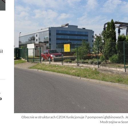
ił
ą
o
Obecnie w strukturach CZOK funkcjonuje 7 pompowni głębinowych. Jedn
Modrzejów w Sos