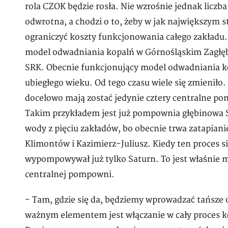
rola CZOK będzie rosła. Nie wzrośnie jednak licz
odwrotna, a chodzi o to, żeby w jak największym s
ograniczyć koszty funkcjonowania całego zakładu.
model odwadniania kopalń w Górnośląskim Zagłę
SRK. Obecnie funkcjonujący model odwadniania ko
ubiegłego wieku. Od tego czasu wiele się zmieniło.
docelowo mają zostać jedynie cztery centralne po
Takim przykładem jest już pompownia głębinowa S
wody z pięciu zakładów, bo obecnie trwa zatapiani
Klimontów i Kazimierz-Juliusz. Kiedy ten proces s
wypompowywał już tylko Saturn. To jest właśnie
centralnej pompowni.
- Tam, gdzie się da, będziemy wprowadzać tańsze
ważnym elementem jest włączanie w cały proces 