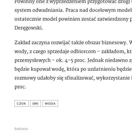
Powinny one z wyprzedzeniem przygotować drogi s
system odwadniania. Praca nad docelowym modelem
ostatecznie model powinien zostać zatwierdzony pr
Deręgowski.
Zakład zaczyna rozwijać także obszar biznesowy.
wody, z czego sprzedaje odbiorcom – zakładom, kt
przemysłowych - ok. 4-5 proc. Jednak niedawno zg
będzie kupował wodę, która po uzdatnieniu będzie 
rozmowy udałoby się sfinalizować, wykorzystanie
proc.
CZOK
SRK
WODA
Reklama