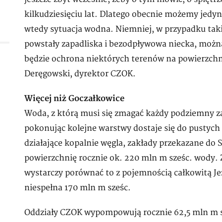
kilkudziesięciu lat. Dlatego obecnie możemy jedyn
wtedy sytuacja wodna. Niemniej, w przypadku taki
powstały zapadliska i bezodpływowa niecka, można
będzie ochrona niektórych terenów na powierzchn
Deręgowski, dyrektor CZOK.
Więcej niż Goczałkowice
Woda, z którą musi się zmagać każdy podziemny za
pokonując kolejne warstwy dostaje się do pustych
działające kopalnie węgla, zakłady przekazane d
powierzchnię rocznie ok. 220 mln m sześc. wody. 
wystarczy porównać to z pojemnością całkowitą Je
niespełna 170 mln m sześc.
Oddziały CZOK wypompowują rocznie 62,5 mln m sze