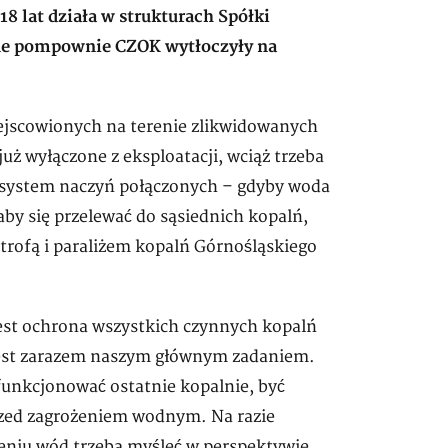
8 lat działa w strukturach Spółki
mne pompownie CZOK wytłoczyły na
jscowionych na terenie zlikwidowanych
 już wyłączone z eksploatacji, wciąż trzeba
system naczyń połączonych – gdyby woda
by się przelewać do sąsiednich kopalń,
trofą i paraliżem kopalń Górnośląskiego
est ochrona wszystkich czynnych kopalń
 jest zarazem naszym głównym zadaniem.
funkcjonować ostatnie kopalnie, być
przed zagrożeniem wodnym. Na razie
zeniu wód trzeba myśleć w perspektywie