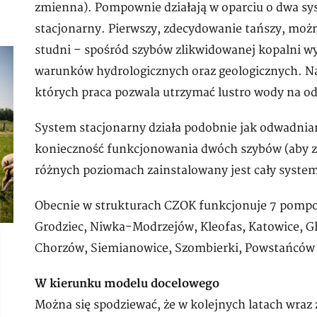
zmienna). Pompownie działają w oparciu o dwa sy
stacjonarny. Pierwszy, zdecydowanie tańszy, mo
studni – spośród szybów zlikwidowanej kopalni wyb
warunków hydrologicznych oraz geologicznych. N
których praca pozwala utrzymać lustro wody na 
System stacjonarny działa podobnie jak odwadnian
konieczność funkcjonowania dwóch szybów (aby za
różnych poziomach zainstalowany jest cały syste
Obecnie w strukturach CZOK funkcjonuje 7 pompo
Grodziec, Niwka-Modrzejów, Kleofas, Katowice, Gli
Chorzów, Siemianowice, Szombierki, Powstańców Ś
W kierunku modelu docelowego
Można się spodziewać, że w kolejnych latach wraz