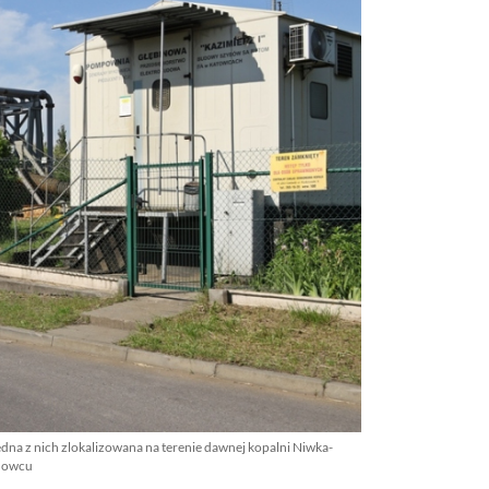
a z nich zlokalizowana na terenie dawnej kopalni Niwka-
nowcu