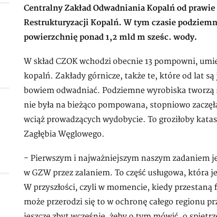
Centralny Zakład Odwadniania Kopalń od prawie 1
Restrukturyzacji Kopalń. W tym czasie podzie
powierzchnię ponad 1,2 mld m sześc. wody.
W skład CZOK wchodzi obecnie 13 pompowni, umie
kopalń. Zakłady górnicze, także te, które od lat są
bowiem odwadniać. Podziemne wyrobiska tworzą 
nie była na bieżąco pompowana, stopniowo zaczęła
wciąż prowadzących wydobycie. To groziłoby katas
Zagłębia Węglowego.
- Pierwszym i najważniejszym naszym zadaniem j
w GZW przez zalaniem. To część usługowa, która
W przyszłości, czyli w momencie, kiedy przestaną 
może przerodzi się to w ochronę całego regionu 
jeszcze zbyt wcześnie, żeby o tym mówić, o spiętr