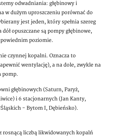
stemy odwadniania: głębinowy i
żna w dużym uproszczeniu porównać do
ierany jest jeden, który spełnia szereg
a dół opuszczane są pompy głębinowe,
odpowiednim poziomie.
ie czynnej kopalni. Oznacza to
pewnić wentylację), a na dole, zwykle na
m pomp.
wni głębinowych (Saturn, Paryż,
wice) i 6 stacjonarnych (Jan Kanty,
ląskich - Bytom I, Dębieńsko).
 z rosnącą liczbą likwidowanych kopalń