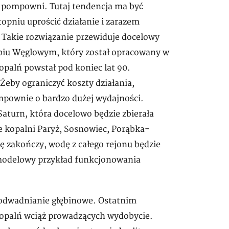
ba pompowni. Tutaj tendencja ma być
topniu uprościć działanie i zarazem
 Takie rozwiązanie przewiduje docelowy
biu Węglowym, który został opracowany w
palń powstał pod koniec lat 90.
 Żeby ograniczyć koszty działania,
mpownie o bardzo dużej wydajności.
aturn, która docelowo będzie zbierała
e kopalni Paryż, Sosnowiec, Porąbka-
ię zakończy, wodę z całego rejonu będzie
 modelowy przykład funkcjonowania
 odwadnianie głębinowe. Ostatnim
kopalń wciąż prowadzących wydobycie.