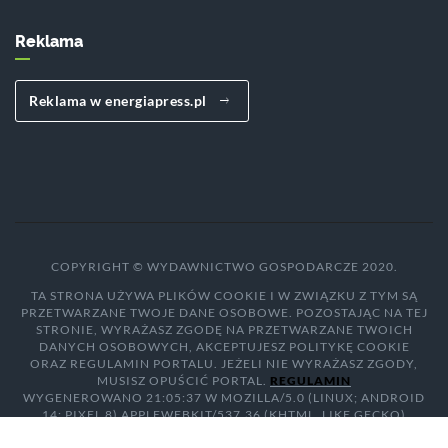
Reklama
Reklama w energiapress.pl
COPYRIGHT © WYDAWNICTWO GOSPODARCZE 2020.
TA STRONA UŻYWA PLIKÓW COOKIE I W ZWIĄZKU Z TYM SĄ
PRZETWARZANE TWOJE DANE OSOBOWE. POZOSTAJĄC NA TEJ
STRONIE, WYRAŻASZ ZGODĘ NA PRZETWARZANE TWOICH
DANYCH OSOBOWYCH, AKCEPTUJESZ POLITYKĘ COOKIE
ORAZ REGULAMIN PORTALU. JEŻELI NIE WYRAŻASZ ZGODY,
MUSISZ OPUŚCIĆ PORTAL.
REGULAMIN
WYGENEROWANO 21:05:37 W MOZILLA/5.0 (LINUX; ANDROID
14; PIXEL 8) APPLEWEBKIT/537.36 (KHTML, LIKE GECKO)
CHROME/131.0.0.0 MOBILE SAFARI/537.36; CLAUDEBOT/1.0;