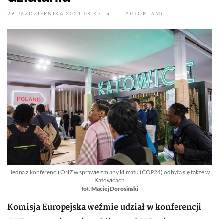
29 PAŹDZIERNIKA 2021 08:47
: : AUTOR: AMC
Jedna z konferencji ONZ w sprawie zmiany klimatu (COP24) odbyła się także w
Katowicach
fot. Maciej Dorosiński
Komisja Europejska weźmie udział w konferencji