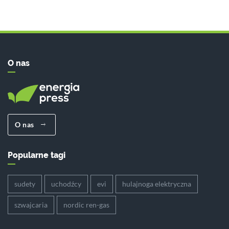
O nas
O nas
Popularne tagi
sudety
uchodźcy
evi
hulajnoga elektryczna
szwajcaria
nordic ren-gas