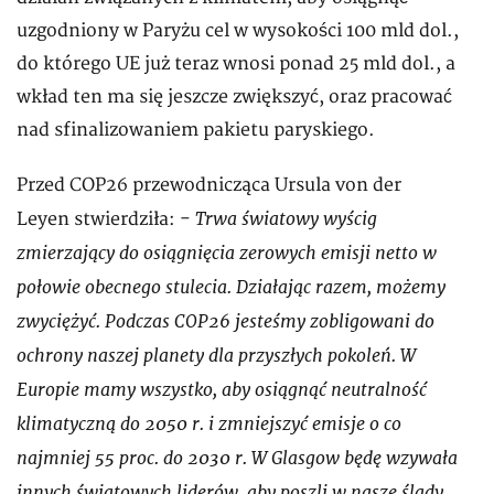
uzgodniony w Paryżu cel w wysokości 100 mld dol.,
do którego UE już teraz wnosi ponad 25 mld dol., a
wkład ten ma się jeszcze zwiększyć, oraz pracować
nad sfinalizowaniem pakietu paryskiego.
Przed COP26 przewodnicząca Ursula von der
Trwa światowy wyścig
Leyen stwierdziła: -
zmierzający do osiągnięcia zerowych emisji netto w
połowie obecnego stulecia. Działając razem, możemy
zwyciężyć. Podczas COP26 jesteśmy zobligowani do
ochrony naszej planety dla przyszłych pokoleń. W
Europie mamy wszystko, aby osiągnąć neutralność
klimatyczną do 2050 r. i zmniejszyć emisje o co
najmniej 55 proc. do 2030 r. W Glasgow będę wzywała
innych światowych liderów, aby poszli w nasze ślady.