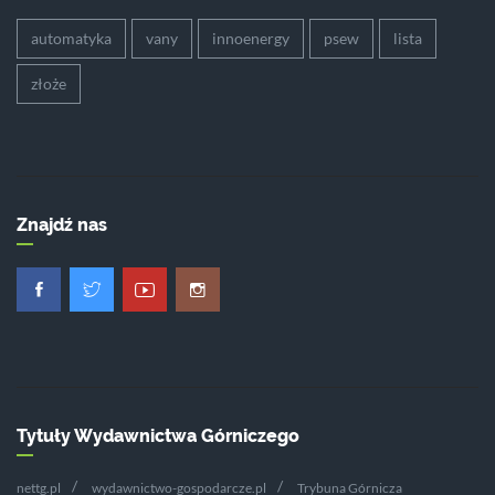
automatyka
vany
innoenergy
psew
lista
złoże
Znajdź nas
Tytuły Wydawnictwa Górniczego
nettg.pl
wydawnictwo-gospodarcze.pl
Trybuna Górnicza