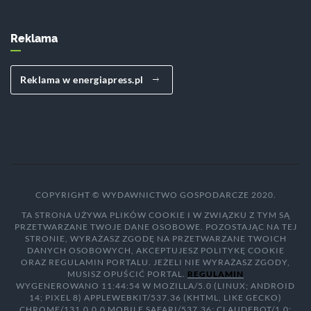
Reklama
Reklama w energiapress.pl
COPYRIGHT © WYDAWNICTWO GOSPODARCZE 2020.
TA STRONA UŻYWA PLIKÓW COOKIE I W ZWIĄZKU Z TYM SĄ
PRZETWARZANE TWOJE DANE OSOBOWE. POZOSTAJĄC NA TEJ
STRONIE, WYRAŻASZ ZGODĘ NA PRZETWARZANE TWOICH
DANYCH OSOBOWYCH, AKCEPTUJESZ POLITYKĘ COOKIE
ORAZ REGULAMIN PORTALU. JEŻELI NIE WYRAŻASZ ZGODY,
MUSISZ OPUŚCIĆ PORTAL.
REGULAMIN
WYGENEROWANO 11:44:54 W MOZILLA/5.0 (LINUX; ANDROID
14; PIXEL 8) APPLEWEBKIT/537.36 (KHTML, LIKE GECKO)
CHROME/131.0.0.0 MOBILE SAFARI/537.36; CLAUDEBOT/1.0;