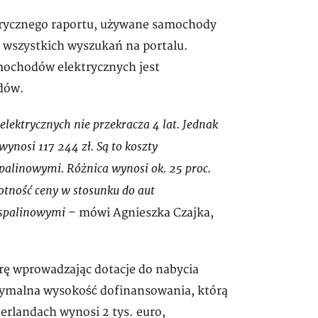
rycznego raportu, używane samochody
a wszystkich wyszukań na portalu.
mochodów elektrycznych jest
dów.
lektrycznych nie przekracza 4 lat. Jednak
nosi 117 244 zł. Są to koszty
palinowymi. Różnica wynosi ok. 25 proc.
otność ceny w stosunku do aut
 spalinowymi
– mówi Agnieszka Czajka,
rę wprowadzając dotacje do nabycia
ymalna wysokość dofinansowania, którą
rlandach wynosi 2 tys. euro,