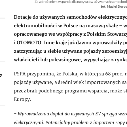
Za wdrożeniem wsparcia dla nabywców używanych samochodów
fot. Maciej Doros
Dotacje do używanych samochodów elektrycznyc
elektromobilności w Polsce na masową skalę – wy
opracowanego we współpracy z Polskim Stowarz
i OTOMOTO. Inne kraje już dawno wprowadziły p
zatrzymując u siebie używane pojazdy zeroemisy
właścicieli lub poleasingowe, wypychając z rynk
PSPA przypomina, że Polska, w której za 68 proc. 
ły
pojazdy używane, a średni wiek importowanych s
przez brak podobnego programu wsparcia, może st
Europy.
Wprowadzeniu dopłat do używanych EV sprzyja wz
-
elektrycznymi. Potencjalny problem z importem ropy