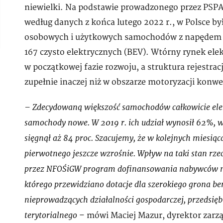
niewielki. Na podstawie prowadzonego przez PSPA
według danych z końca lutego 2022 r., w Polsce by
osobowych i użytkowych samochodów z napędem e
167 czysto elektrycznych (BEV). Wtórny rynek elek
w początkowej fazie rozwoju, a struktura rejestrac
zupełnie inaczej niż w obszarze motoryzacji konw
– Zdecydowaną większość samochodów całkowicie ele
samochody nowe. W 2019 r. ich udział wynosił 62%, w 
sięgnął aż 84 proc. Szacujemy, że w kolejnych miesią
pierwotnego jeszcze wzrośnie. Wpływ na taki stan rz
przez NFOŚiGW program dofinansowania nabywców n
którego przewidziano dotacje dla szerokiego grona be
nieprowadzących działalności gospodarczej, przedsię
terytorialnego
– mówi Maciej Mazur, dyrektor zarz