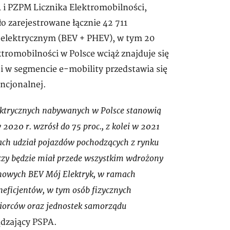
 i PZPM Licznika Elektromobilności,
ło zarejestrowane łącznie 42 711
lektrycznym (BEV + PHEV), w tym 20
tromobilności w Polsce wciąż znajduje się
ji w segmencie e-mobility przedstawia się
encjonalnej.
ktrycznych nabywanych w Polsce stanowią
2020 r. wzrósł do 75 proc., z kolei w 2021
cach udział pojazdów pochodzących z rynku
eczy będzie miał przede wszystkim wdrożony
owych BEV Mój Elektryk, w ramach
neficjentów, w tym osób fizycznych
biorców oraz jednostek samorządu
ądzający PSPA.