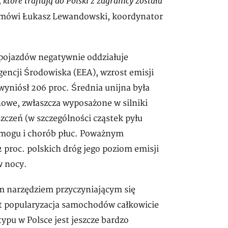
tóre trafiają do Polski z zagranicy została
mówi Łukasz Lewandowski, koordynator
 pojazdów negatywnie oddziałuje
gencji Środowiska (EEA), wzrost emisji
wyniósł 206 proc. Średnia unijna była
inowe, zwłaszcza wyposażone w silniki
szczeń (w szczególności cząstek pyłu
smogu i chorób płuc. Poważnym
 proc. polskich dróg jego poziom emisji
w nocy.
m narzędziem przyczyniającym się
st popularyzacja samochodów całkowicie
ypu w Polsce jest jeszcze bardzo