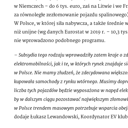
w Niemczech – do 6 tys. euro, zaś na Litwie i we F
za równoległe zezłomowanie pojazdu spalinowego) –
W Polsce, w której siła nabywcza, a także średnie 
niż unijne (wg danych Eurostat w 2019 r. – 10,3 tys
nie wprowadzono podobnego programu.
– Subsydia tego rodzaju wprowadziły zatem kraje o z
elektromobilności, jak i te, w których rynek znajduje 
w Polsce. Nie mamy złudzeń, że zdecydowana większoś
kupowała samochody z rynku wtórnego. Musimy doprowa
liczba tych pojazdów będzie wyposażona w napęd elek
by w dalszym ciągu pozostawać największym złomowis
w Polsce trendem masowym potrzebuje wsparcia obe
dodaje Łukasz Lewandowski, Koordynator EV klub