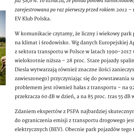
już 58,6%. To oznacza, że ponad połowa samochodów, k
zarejestrowana po raz pierwszy przed rokiem 2012
– 
EV Klub Polska.
W komunikacie czytamy, że liczny i wiekowy park
na klimat i środowisko. Wg danych Europejskiej A
z sektora transportu w Polsce w latach 1990-2017 
wielokrotnie niższa – 28 proc. Stare pojazdy spal
Diesla wytwarzają również znaczne ilości zanieczy
zawieszonego) przyczyniając się do powstawania 
problemem jest również hałas z transportu – na 92
przekracza 60 dB w dzień, a na 85 proc. tras 55 dB 
Zdaniem ekspertów z PSPA najbardziej skuteczny
do ograniczenia emisji z transportu drogowego je
elektrycznych (BEV). Obecnie park pojazdów tego t