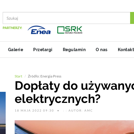
PARTNERZY:
Galerie
Przetargi
Regulamin
O nas
Kontakt
Start
Źródło: Energia Press
Dopłaty do używan
elektrycznych?
18 MAJA 2022 09:30
: : AUTOR: AMC