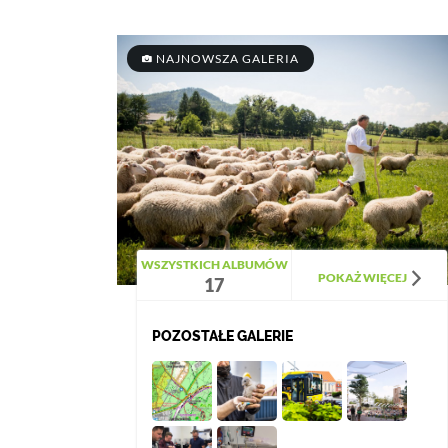
NAJNOWSZA GALERIA
WSZYSTKICH ALBUMÓW
POKAŻ WIĘCEJ
17
POZOSTAŁE GALERIE