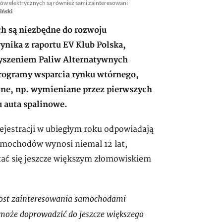
 elektrycznych są również sami zainteresowani
iński
h są niezbędne do rozwoju
nika z raportu EV Klub Polska,
yszeniem Paliw Alternatywnych
rogramy wsparcia rynku wtórnego,
jne, np. wymieniane przez pierwszych
u auta spalinowe.
rejestracji w ubiegłym roku odpowiadają
amochodów wynosi niemal 12 lat,
ać się jeszcze większym złomowiskiem
rost zainteresowania samochodami
 może doprowadzić do jeszcze większego