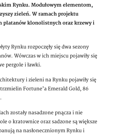
omskim Rynku. Modułowym elementom,
zyszy zieleń. W ramach projektu
 platanów klonolistnych oraz krzewy i
łyty Rynku rozpoczęły się dwa sezony
anów. Wówczas w ich miejscu pojawiły się
e pergole i ławki.
itektury i zieleni na Rynku pojawiły się
trzmielin Fortune’a Emerald Gold, 86
.
lach zostały nasadzone pnącza i nie
gole o kratownice oraz sadzone są większe
 panują na nasłonecznionym Rynku i