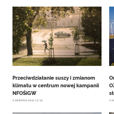
Przeciwdziałanie suszy i zmianom
O
klimatu w centrum nowej kampanii
O
NFOŚiGW
s
6 SIERPNIA 2026 12:18
5 S