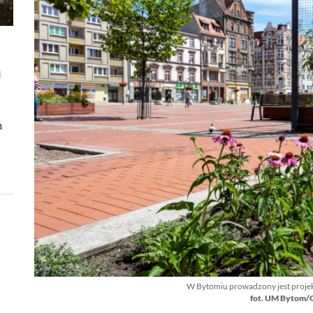
m
h
W Bytomiu prowadzony jest projek
fot. UM Bytom