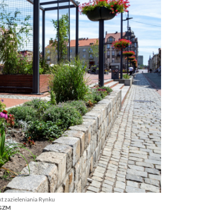
t zazieleniania Rynku
/GZM