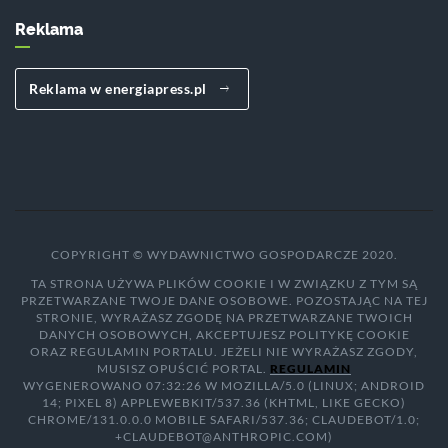
Reklama
Reklama w energiapress.pl
COPYRIGHT © WYDAWNICTWO GOSPODARCZE 2020.
TA STRONA UŻYWA PLIKÓW COOKIE I W ZWIĄZKU Z TYM SĄ
PRZETWARZANE TWOJE DANE OSOBOWE. POZOSTAJĄC NA TEJ
STRONIE, WYRAŻASZ ZGODĘ NA PRZETWARZANE TWOICH
DANYCH OSOBOWYCH, AKCEPTUJESZ POLITYKĘ COOKIE
ORAZ REGULAMIN PORTALU. JEŻELI NIE WYRAŻASZ ZGODY,
MUSISZ OPUŚCIĆ PORTAL.
REGULAMIN
WYGENEROWANO 07:32:26 W MOZILLA/5.0 (LINUX; ANDROID
14; PIXEL 8) APPLEWEBKIT/537.36 (KHTML, LIKE GECKO)
CHROME/131.0.0.0 MOBILE SAFARI/537.36; CLAUDEBOT/1.0;
+CLAUDEBOT@ANTHROPIC.COM)