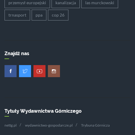
przemysł europejski
kanalizacja
las murckowski
trnasport
ppa
cop 26
Znajdź nas
Tytuły Wydawnictwa Górniczego
nettg.pl
wydawnictwo-gospodarcze.pl
Trybuna Górnicza