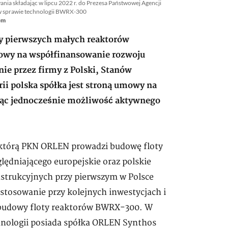
ia składając w lipcu 2022 r. do Prezesa Państwowej Agencji
 w sprawie technologii BWRX-300
om
y pierwszych małych reaktorów
mowy na współfinansowanie rozwoju
e przez firmy z Polski, Stanów
rii polska spółka jest stroną umowy na
ując jednocześnie możliwość aktywnego
którą PKN ORLEN prowadzi budowę floty
ędniającego europejskie oraz polskie
onstrukcyjnych przy pierwszym w Polsce
stosowanie przy kolejnych inwestycjach i
y budowy floty reaktorów BWRX-300. W
hnologii posiada spółka ORLEN Synthos