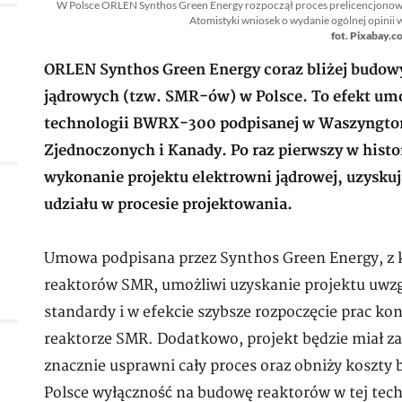
W Polsce ORLEN Synthos Green Energy rozpoczął proces prelicencjonowan
Atomistyki wniosek o wydanie ogólnej opinii
fot. Pixabay.c
ORLEN Synthos Green Energy coraz bliżej budow
jądrowych (tzw. SMR-ów) w Polsce. To efekt u
technologii BWRX-300 podpisanej w Waszyngtoni
Zjednoczonych i Kanady. Po raz pierwszy w histo
wykonanie projektu elektrowni jądrowej, uzysk
udziału w procesie projektowania.
Umowa podpisana przez Synthos Green Energy, z 
reaktorów SMR, umożliwi uzyskanie projektu uwzgl
standardy i w efekcie szybsze rozpoczęcie prac k
reaktorze SMR. Dodatkowo, projekt będzie miał za
znacznie usprawni cały proces oraz obniży koszt
Polsce wyłączność na budowę reaktorów w tej tec