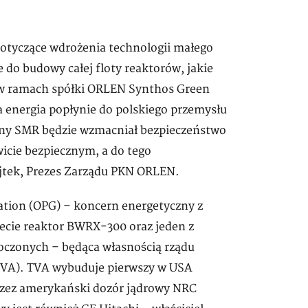
dotyczące wdrożenia technologii małego
 do budowy całej floty reaktorów, jakie
w ramach spółki ORLEN Synthos Green
na energia popłynie do polskiego przemysłu
jny SMR będzie wzmacniał bezpieczeństwo
icie bezpiecznym, a do tego
jtek, Prezes Zarządu PKN ORLEN.
ation (OPG) – koncern energetyczny z
ecie reaktor BWRX-300 oraz jeden z
oczonych – będąca własnością rządu
(TVA). TVA wybuduje pierwszy w USA
rzez amerykański dozór jądrowy NRC