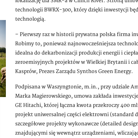
lokalizację dla SMR-a w Clinch River. Stroną umow
technologii BWRX-300, który dzięki inwestycji bę
technologią.
– Pierwszy raz w historii prywatna polska firma in
Robimy to, ponieważ najnowocześniejsza technolo
idealna do dekarbonizacji produkcji energii i ciepł
zeroemisyjnych projektów w Wielkiej Brytanii i ca
Kasprów, Prezes Zarządu Synthos Green Energy.
Podpisana w Waszyngtonie, m.in., przy udziale 
Marka Magierowskiego, umowa zakłada inwestycje
GE Hitachi, której łączna kwota przekroczy 400 m
projekt uniwersalnej części elektrowni (standard
szczegółowe projekty wykonawcze (detailed design
znajdującymi się wewnątrz urządzeniami, wliczaj