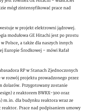
y jest również GE Hitachi – właściciel
dzie mógł zintensyfikować prace nad
westuje w projekt elektrowni jądrowej.
gia modułowa GE Hitachi jest po prostu
a w Polsce, a także dla naszych innych
łej Europie Środkowej – mówi Rafał
Ambasadora RP w Stanach Zjednoczonych
 w rozwój projektu prowadzonego przez
ln dolarów. Przygotowany zostanie
 design) z reaktorem BWRX-300 oraz
) m.in. dla budynku reaktora wraz ze
ąc reaktor. Prace nad podpisaniem umowy