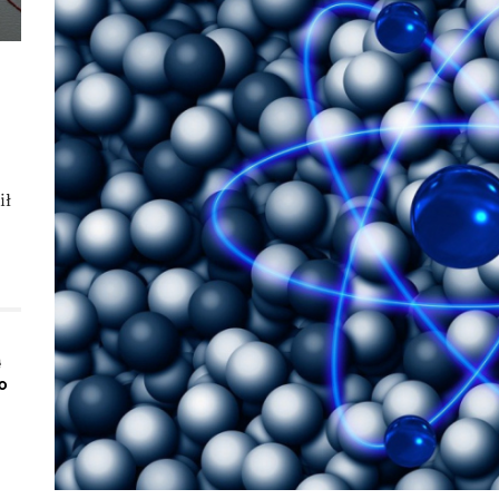
ił
ą
o