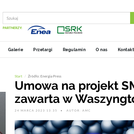
PARTNERZY:
Galerie
Przetargi
Regulamin
O nas
Kontakt
Start
Źródło: Energia Press
Umowa na projekt S
zawarta w Waszyngt
24 MARCA 2023 13:35
AUTOR: AMC