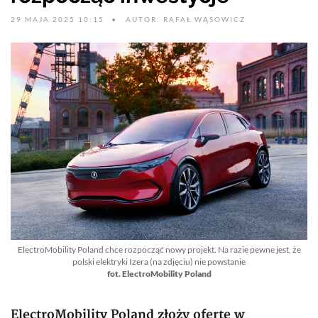
29 MAJA 2025 10:15
AUTOR: RAFAŁ WĄSOWICZ
ElectroMobility Poland chce rozpocząć nowy projekt. Na razie pewne jest, że
polski elektryki Izera (na zdjęciu) nie powstanie
fot. ElectroMobility Poland
ElectroMobility Poland złoży ofertę w