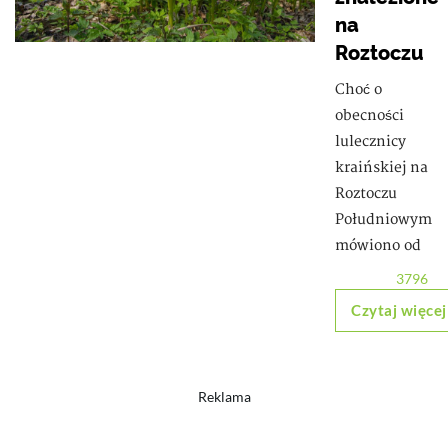
na
Roztoczu
Choć o
obecności
lulecznicy
kraińskiej na
Roztoczu
Południowym
mówiono od
3796
Czytaj więcej
Reklama