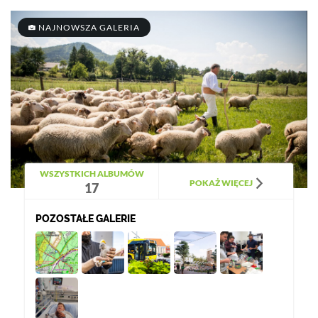
NAJNOWSZA GALERIA
WSZYSTKICH ALBUMÓW
POKAŻ WIĘCEJ
17
POZOSTAŁE GALERIE