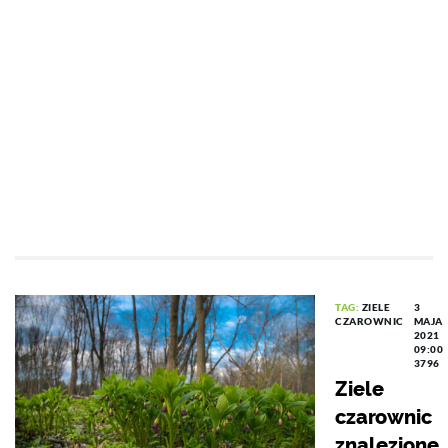
TAG:
ZIELE
3
CZAROWNIC
MAJA
2021
09:00
3796
Ziele
czarownic
znalezione