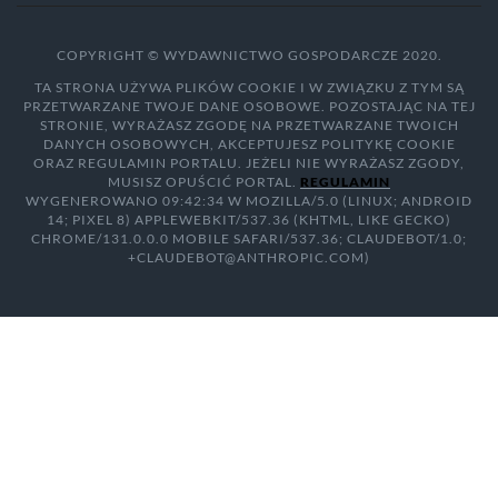
COPYRIGHT © WYDAWNICTWO GOSPODARCZE 2020.
TA STRONA UŻYWA PLIKÓW COOKIE I W ZWIĄZKU Z TYM SĄ
PRZETWARZANE TWOJE DANE OSOBOWE. POZOSTAJĄC NA TEJ
STRONIE, WYRAŻASZ ZGODĘ NA PRZETWARZANE TWOICH
DANYCH OSOBOWYCH, AKCEPTUJESZ POLITYKĘ COOKIE
ORAZ REGULAMIN PORTALU. JEŻELI NIE WYRAŻASZ ZGODY,
MUSISZ OPUŚCIĆ PORTAL.
REGULAMIN
WYGENEROWANO 09:42:34 W MOZILLA/5.0 (LINUX; ANDROID
14; PIXEL 8) APPLEWEBKIT/537.36 (KHTML, LIKE GECKO)
CHROME/131.0.0.0 MOBILE SAFARI/537.36; CLAUDEBOT/1.0;
+CLAUDEBOT@ANTHROPIC.COM)