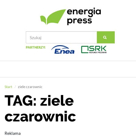
PARTNERZY:
Start
ziele czarownic
TAG: ziele
czarownic
Reklama