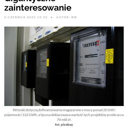
zainteresowanie
6 CZERWCA 2025 14:22
AUTOR: RW
Wnioski dotyczą dofinansowania magazynów o mocy ponad 20 GW i
pojemności 122 GWh, a łączna deklarowana wartość tych projektów przekracza
70 mld zł.
fot. pixabay