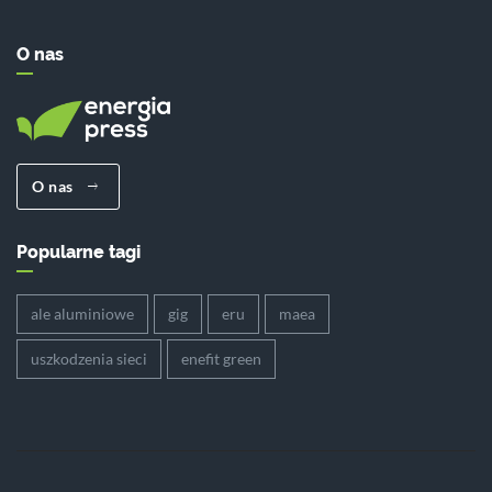
O nas
O nas
Popularne tagi
ale aluminiowe
gig
eru
maea
uszkodzenia sieci
enefit green