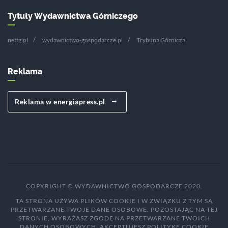
Tytuły Wydawnictwa Górniczego
nettg.pl
wydawnictwo-gospodarcze.pl
Trybuna Górnicza
Reklama
Reklama w energiapress.pl
COPYRIGHT © WYDAWNICTWO GOSPODARCZE 2020.
TA STRONA UŻYWA PLIKÓW COOKIE I W ZWIĄZKU Z TYM SĄ
PRZETWARZANE TWOJE DANE OSOBOWE. POZOSTAJĄC NA TEJ
STRONIE, WYRAŻASZ ZGODĘ NA PRZETWARZANE TWOICH
DANYCH OSOBOWYCH, AKCEPTUJESZ POLITYKĘ COOKIE