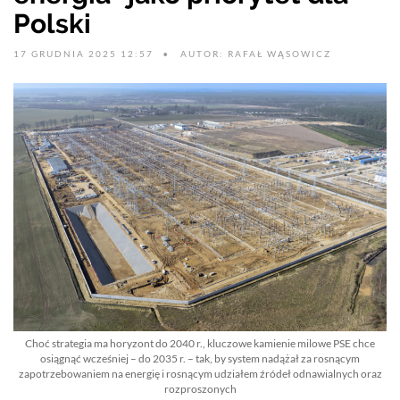
Polski
17 GRUDNIA 2025 12:57
AUTOR: RAFAŁ WĄSOWICZ
Choć strategia ma horyzont do 2040 r., kluczowe kamienie milowe PSE chce
osiągnąć wcześniej – do 2035 r. – tak, by system nadążał za rosnącym
zapotrzebowaniem na energię i rosnącym udziałem źródeł odnawialnych oraz
rozproszonych