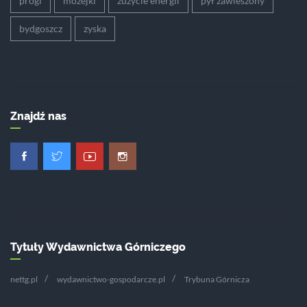
progi
możejki
zużycie energii
pył zawieszony
bydgoszcz
zyska
Znajdź nas
Tytuły Wydawnictwa Górniczego
nettg.pl
wydawnictwo-gospodarcze.pl
Trybuna Górnicza