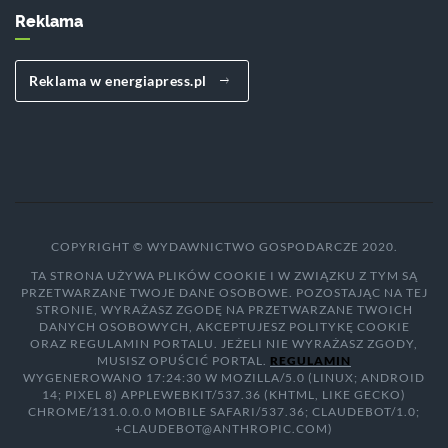
Reklama
Reklama w energiapress.pl
COPYRIGHT © WYDAWNICTWO GOSPODARCZE 2020.
TA STRONA UŻYWA PLIKÓW COOKIE I W ZWIĄZKU Z TYM SĄ
PRZETWARZANE TWOJE DANE OSOBOWE. POZOSTAJĄC NA TEJ
STRONIE, WYRAŻASZ ZGODĘ NA PRZETWARZANE TWOICH
DANYCH OSOBOWYCH, AKCEPTUJESZ POLITYKĘ COOKIE
ORAZ REGULAMIN PORTALU. JEŻELI NIE WYRAŻASZ ZGODY,
MUSISZ OPUŚCIĆ PORTAL.
REGULAMIN
WYGENEROWANO 17:24:30 W MOZILLA/5.0 (LINUX; ANDROID
14; PIXEL 8) APPLEWEBKIT/537.36 (KHTML, LIKE GECKO)
CHROME/131.0.0.0 MOBILE SAFARI/537.36; CLAUDEBOT/1.0;
+CLAUDEBOT@ANTHROPIC.COM)