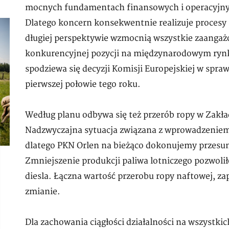
mocnych fundamentach finansowych i operacyjnyc
Dlatego koncern konsekwentnie realizuje procesy 
długiej perspektywie wzmocnią wszystkie zaangaż
konkurencyjnej pozycji na międzynarodowym rynk
spodziewa się decyzji Komisji Europejskiej w spra
pierwszej połowie tego roku.
Według planu odbywa się też przerób ropy w Zakł
Nadzwyczajna sytuacja związana z wprowadzeniem
dlatego PKN Orlen na bieżąco dokonujemy przesu
Zmniejszenie produkcji paliwa lotniczego pozwolił
diesla. Łączna wartość przerobu ropy naftowej, z
zmianie.
Dla zachowania ciągłości działalności na wszystkic