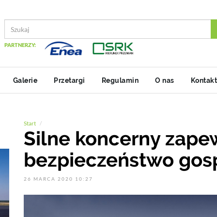
PARTNERZY:
Galerie
Przetargi
Regulamin
O nas
Kontakt
Start
Silne koncerny zape
bezpieczeństwo gos
26 MARCA 2020 10:27