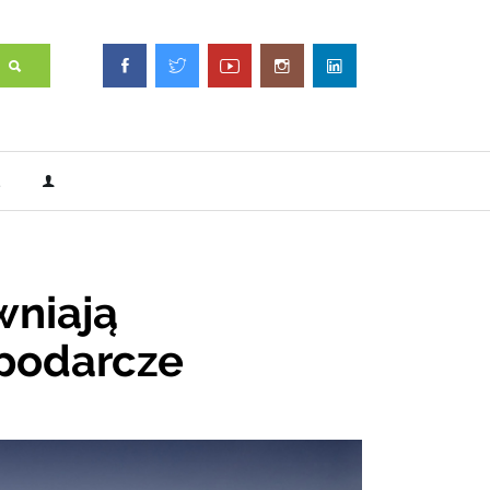
wniają
podarcze