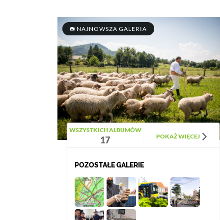
NAJNOWSZA GALERIA
WSZYSTKICH ALBUMÓW
POKAŻ WIĘCEJ
17
POZOSTAŁE GALERIE