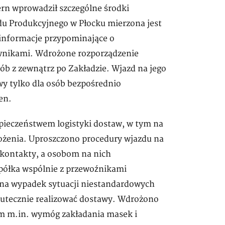
cern wprowadził szczególne środki
u Produkcyjnego w Płocku mierzona jest
informacje przypominające o
wnikami. Wdrożone rozporządzenie
ób z zewnątrz po Zakładzie. Wjazd na jego
wy tylko dla osób bezpośrednio
en.
zpieczeństwem logistyki dostaw, w tym na
grożenia. Uproszczono procedury wjazdu na
 kontakty, a osobom na nich
półka wspólnie z przewoźnikami
ń na wypadek sytuacji niestandardowych
skutecznie realizować dostawy. Wdrożono
ym m.in. wymóg zakładania masek i