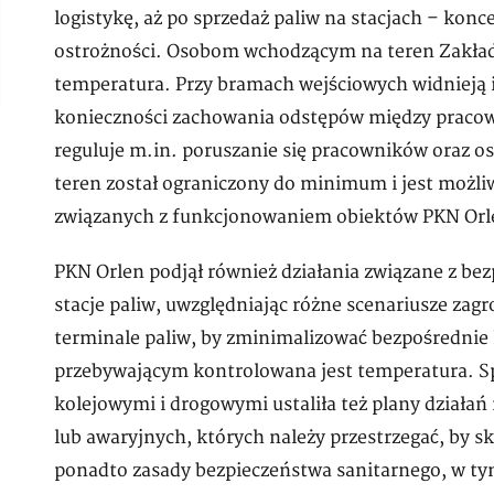
logistykę, aż po sprzedaż paliw na stacjach – kon
ostrożności. Osobom wchodzącym na teren Zakład
temperatura. Przy bramach wejściowych widnieją 
konieczności zachowania odstępów między praco
reguluje m.in. poruszanie się pracowników oraz os
teren został ograniczony do minimum i jest możli
związanych z funkcjonowaniem obiektów PKN Orl
PKN Orlen podjął również działania związane z be
stacje paliw, uwzględniając różne scenariusze za
terminale paliw, by zminimalizować bezpośrednie
przebywającym kontrolowana jest temperatura. S
kolejowymi i drogowymi ustaliła też plany działa
lub awaryjnych, których należy przestrzegać, by 
ponadto zasady bezpieczeństwa sanitarnego, w t