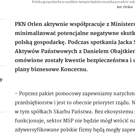
Polska gospodarka w szybkim tempie będzie musiała poradzić so
fot. Orlen
PKN Orlen aktywnie współpracuje z Minist
minimalizować potencjalne negatywne skutk
polską gospodarkę. Podczas spotkania Jacka 
Aktywów Państwowych z Danielem Obajtkiem
omówione zostały kwestie bezpieczeństwa i ci
plany biznesowe Koncernu.
ły
- Poprzez pakiet pomocowy zapewniamy natychmia
przedsiębiorstw i jest to obecnie priorytet rządu
w tym spółkach Skarbu Państwa. Bez ekosystemu 
funkcjonuje, sektor MSP nie będzie mógł wrócić na 
zdywersyfikowane polskie firmy będą mogły zape