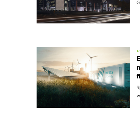
G
T
m
f
S
w