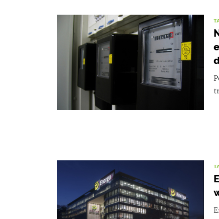
T
N
e
P
t
T
E
w
E