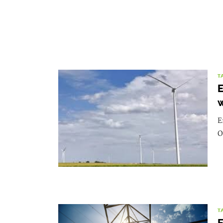
T
E
w
E
O
T