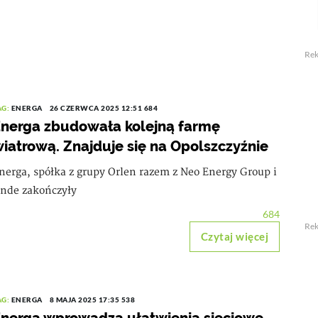
Re
AG:
ENERGA
26 CZERWCA 2025 12:51
684
nerga zbudowała kolejną farmę
iatrową. Znajduje się na Opolszczyźnie
nerga, spółka z grupy Orlen razem z Neo Energy Group i
nde zakończyły
684
Re
Czytaj więcej
AG:
ENERGA
8 MAJA 2025 17:35
538