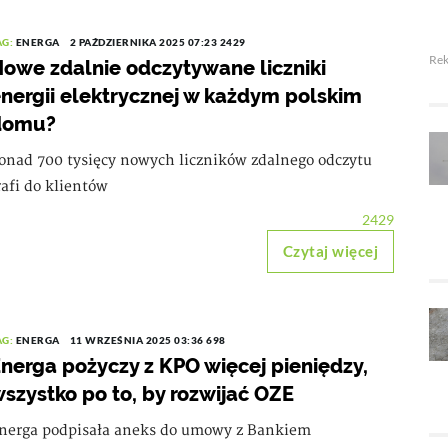
AG:
ENERGA
2 PAŹDZIERNIKA 2025 07:23
2429
Re
owe zdalnie odczytywane liczniki
nergii elektrycznej w każdym polskim
domu?
onad 700 tysięcy nowych liczników zdalnego odczytu
rafi do klientów
2429
Czytaj więcej
AG:
ENERGA
11 WRZEŚNIA 2025 03:36
698
nerga pożyczy z KPO więcej pieniędzy,
szystko po to, by rozwijać OZE
nerga podpisała aneks do umowy z Bankiem