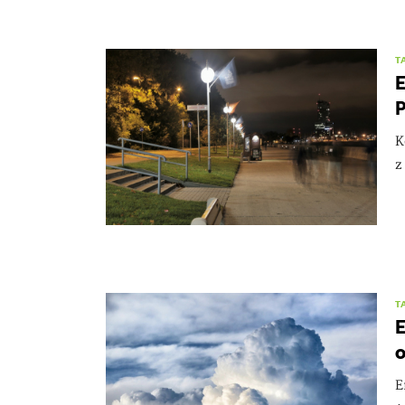
T
E
P
K
z
T
E
o
E