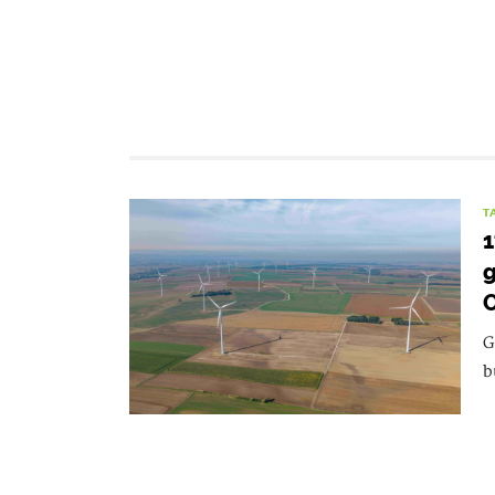
T
1
g
O
G
b