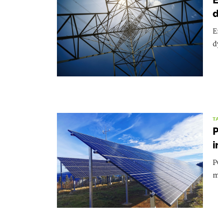
E
d
E
d
T
P
i
P
m