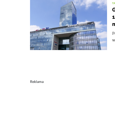
T
G
1
P
w
Reklama