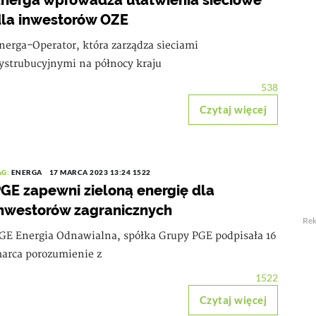
nerga wprowadza ułatwienia sieciowe
la inwestorów OZE
nerga-Operator, która zarządza sieciami
ystrubucyjnymi na północy kraju
538
Czytaj więcej
AG:
ENERGA
17 MARCA 2023 13:24
1522
GE zapewni zieloną energię dla
nwestorów zagranicznych
Re
GE Energia Odnawialna, spółka Grupy PGE podpisała 16
arca porozumienie z
1522
Czytaj więcej