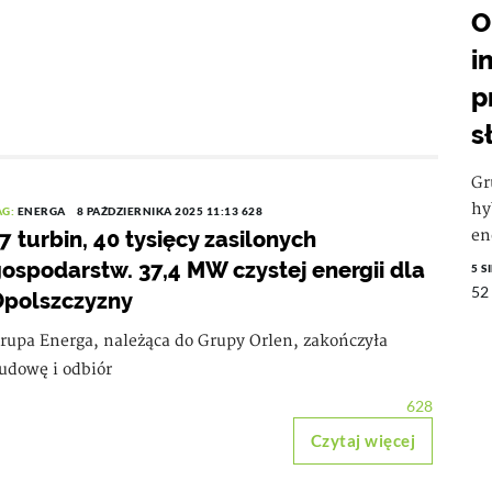
O
i
p
s
Gr
hy
AG:
ENERGA
8 PAŹDZIERNIKA 2025 11:13
628
7 turbin, 40 tysięcy zasilonych
en
ospodarstw. 37,4 MW czystej energii dla
5 S
52
polszczyzny
rupa Energa, należąca do Grupy Orlen, zakończyła
udowę i odbiór
628
Czytaj więcej