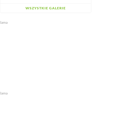
WSZYSTKIE GALERIE
klama
klama