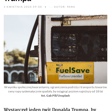
3 KWIETNIA 2020 09:00
: : AUTOR: PARA
W wyniku społecznej kwarantanny, ograniczenia podróży i transportu towarów
ceny ropy systematycznie spadały, by osiągnąć poziom najniższy od 18 lat
fot. Gab Pili/Unsplash
Wystarczył jeden twit Donalda Trumpa, by