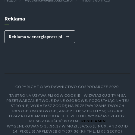
nettg.pl
wydawnictwo-gospodarcze.pl
Trybuna Górnicza
Reklama
Reklama w energiapress.pl
COPYRIGHT © WYDAWNICTWO GOSPODARCZE 2020.
TA STRONA UŻYWA PLIKÓW COOKIE I W ZWIĄZKU Z TYM SĄ
PRZETWARZANE TWOJE DANE OSOBOWE. POZOSTAJĄC NA TEJ
STRONIE, WYRAŻASZ ZGODĘ NA PRZETWARZANE TWOICH
DANYCH OSOBOWYCH, AKCEPTUJESZ POLITYKĘ COOKIE
ORAZ REGULAMIN PORTALU. JEŻELI NIE WYRAŻASZ ZGODY,
MUSISZ OPUŚCIĆ PORTAL.
REGULAMIN
WYGENEROWANO 15:36:19 W MOZILLA/5.0 (LINUX; ANDROID
14; PIXEL 8) APPLEWEBKIT/537.36 (KHTML, LIKE GECKO)