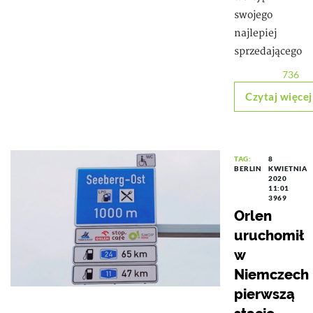
swojego
najlepiej
sprzedającego
736
Czytaj więcej
TAG:
8
BERLIN
KWIETNIA
2020
11:01
3969
Orlen
uruchomił
w
Niemczech
pierwszą