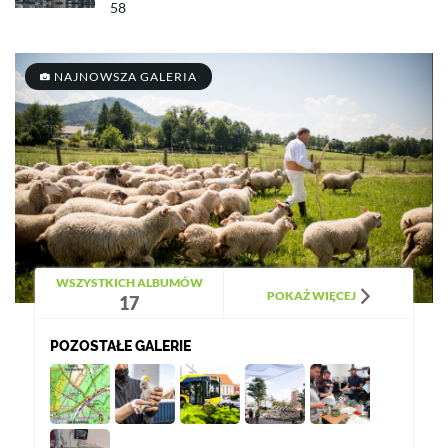
58
NAJNOWSZA GALERIA
WSZYSTKICH ALBUMÓW
POKAŻ WIĘCEJ
17
POZOSTAŁE GALERIE