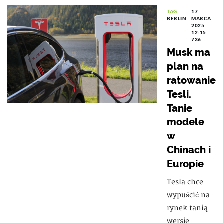
TAG:
17
BERLIN
MARCA
2025
12:15
736
Musk ma
plan na
ratowanie
Tesli.
Tanie
modele
w
Chinach i
Europie
Tesla chce
wypuścić na
rynek tanią
wersję