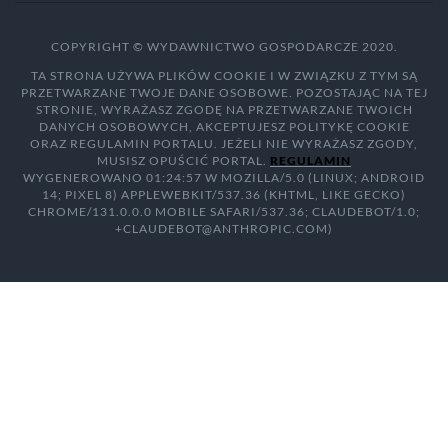
COPYRIGHT © WYDAWNICTWO GOSPODARCZE 2020.
TA STRONA UŻYWA PLIKÓW COOKIE I W ZWIĄZKU Z TYM SĄ
PRZETWARZANE TWOJE DANE OSOBOWE. POZOSTAJĄC NA TEJ
STRONIE, WYRAŻASZ ZGODĘ NA PRZETWARZANE TWOICH
DANYCH OSOBOWYCH, AKCEPTUJESZ POLITYKĘ COOKIE
ORAZ REGULAMIN PORTALU. JEŻELI NIE WYRAŻASZ ZGODY,
MUSISZ OPUŚCIĆ PORTAL.
REGULAMIN
WYGENEROWANO 01:24:57 W MOZILLA/5.0 (LINUX; ANDROID
14; PIXEL 8) APPLEWEBKIT/537.36 (KHTML, LIKE GECKO)
CHROME/131.0.0.0 MOBILE SAFARI/537.36; CLAUDEBOT/1.0;
+CLAUDEBOT@ANTHROPIC.COM)