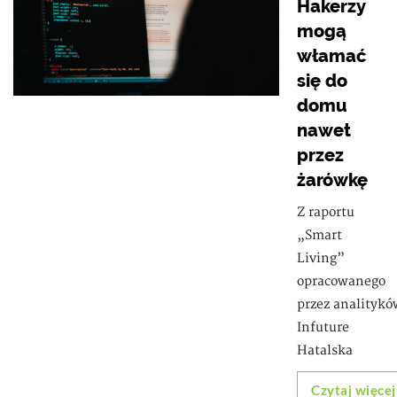
Hakerzy
mogą
włamać
się do
domu
nawet
przez
żarówkę
Z raportu
„Smart
Living”
opracowanego
przez analitykó
Infuture
Hatalska
Czytaj więcej