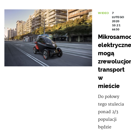
WIDEO
7
LUTEGO
2020
10:21
6650
Mikrosamo
elektryczn
mogą
zrewolucjo
transport
w
mieście
Do połowy
tego stulecia
ponad 2/3
populacji
będzie