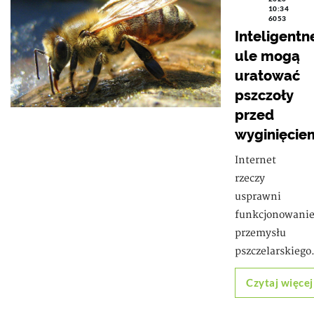
10:34
6053
Inteligentn
ule mogą
uratować
pszczoły
przed
wyginięcie
Internet
rzeczy
usprawni
funkcjonowani
przemysłu
pszczelarskiego
Czytaj więcej