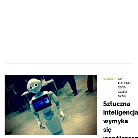
WIDEO
10
LUTEGO
2020
12:53
5258
Sztuczna
inteligencj
wymyka
się