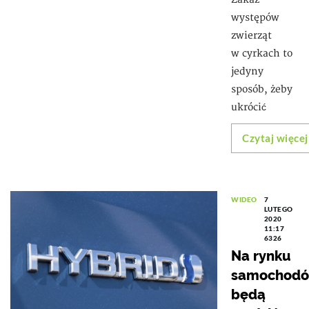
występów
zwierząt
w cyrkach to
jedyny
sposób, żeby
ukrócić
Czytaj więcej
WIDEO
7
LUTEGO
2020
11:17
6326
Na rynku
samochod
będą