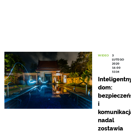
WIDEO
3
LUTEGO
2020
16:00
5334
Inteligentn
dom:
bezpieczeń
i
komunikacj
nadal
zostawia