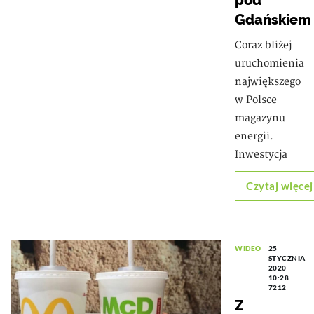
pod
Gdańskiem
Coraz bliżej
uruchomienia
największego
w Polsce
magazynu
energii.
Inwestycja
Czytaj więcej
WIDEO
25
STYCZNIA
2020
10:28
7212
Z