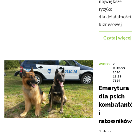
największe
ryzyko
dla działalności
biznesowej
Czytaj więcej
WIDEO
7
LUTEGO
2020
11:29
7134
Emerytura
dla psich
kombatant
i
ratowników
Zakaz