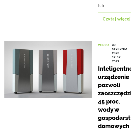
Ich
Czytaj więcej
WIDEO
30
STYCZNIA
2020
12:07
7072
Inteligentn
urządzenie
pozwoli
zaoszczędz
45 proc.
wody w
gospodars
domowych