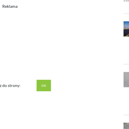
Re
Reklama
z do strony: