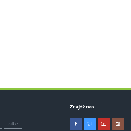
Znajdź nas
baltyk