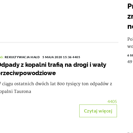
P
z
n
Po
wo
6 S
AG:
REKULTYWACJA HAŁD
5 MAJA 2020 15:36
4405
49
dpady z kopalni trafią na drogi i wały
przeciwpowodziowe
 ciągu ostatnich dwóch lat 800 tysięcy ton odpadów z
opalni Taurona
4405
Czytaj więcej