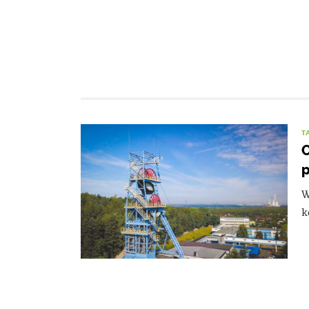
T
O
W
k