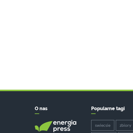
O nas
Popularne tagi
swiecsie
zbiory