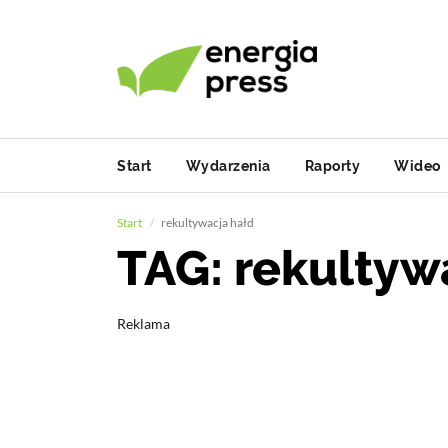
Start
Wydarzenia
Raporty
Wideo
Start
rekultywacja hałd
TAG: rekultyw
Reklama