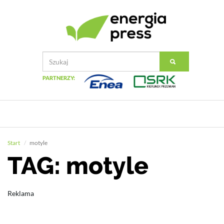
PARTNERZY:
Start
motyle
TAG: motyle
Reklama