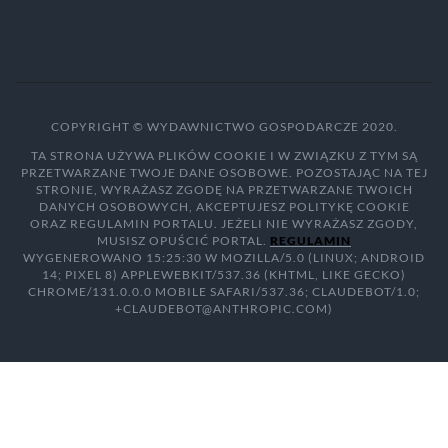
COPYRIGHT © WYDAWNICTWO GOSPODARCZE 2020.
TA STRONA UŻYWA PLIKÓW COOKIE I W ZWIĄZKU Z TYM SĄ
PRZETWARZANE TWOJE DANE OSOBOWE. POZOSTAJĄC NA TEJ
STRONIE, WYRAŻASZ ZGODĘ NA PRZETWARZANE TWOICH
DANYCH OSOBOWYCH, AKCEPTUJESZ POLITYKĘ COOKIE
ORAZ REGULAMIN PORTALU. JEŻELI NIE WYRAŻASZ ZGODY,
MUSISZ OPUŚCIĆ PORTAL.
REGULAMIN
WYGENEROWANO 15:25:30 W MOZILLA/5.0 (LINUX; ANDROID
14; PIXEL 8) APPLEWEBKIT/537.36 (KHTML, LIKE GECKO)
CHROME/131.0.0.0 MOBILE SAFARI/537.36; CLAUDEBOT/1.0;
+CLAUDEBOT@ANTHROPIC.COM)