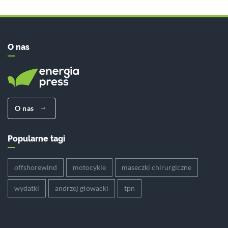
O nas
O nas
Popularne tagi
offshorewind
motocykle
maseczki chirurgiczne
wydatki
andrzej głowacki
tpn