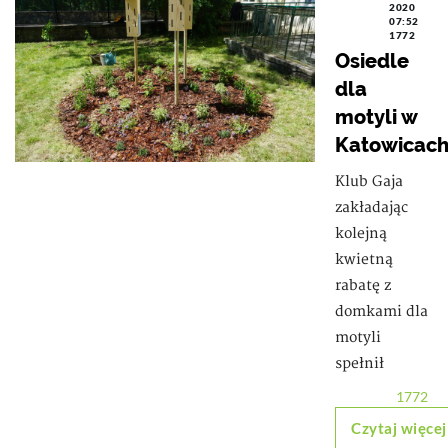
2020
07:52
1772
Osiedle
dla
motyli w
Katowicac
Klub Gaja
zakładając
kolejną
kwietną
rabatę z
domkami dla
motyli
spełnił
1772
Czytaj więcej