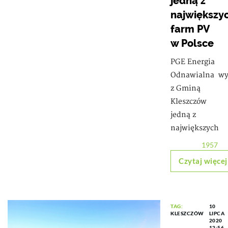
jedną z
największy
farm PV
w Polsce
PGE Energia
Odnawialna wy
z Gminą
Kleszczów
jedną z
największych
1957
Czytaj więcej
TAG:
10
KLESZCZÓW
LIPCA
2020
12:56