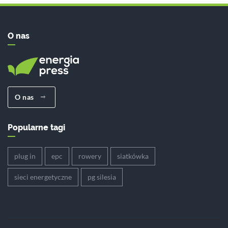
O nas
O nas
Popularne tagi
plug in
epc
rowery
siatkówka
sieci energetyczne
pg silesia