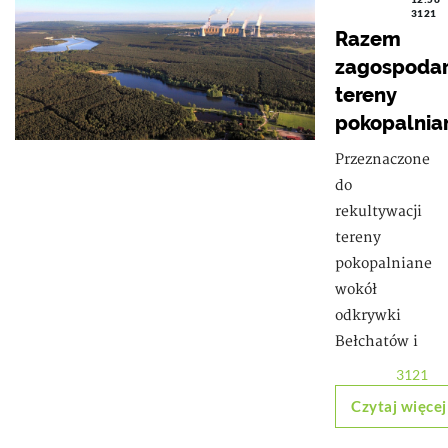
3121
Razem
zagospodar
tereny
pokopalnia
Przeznaczone
do
rekultywacji
tereny
pokopalniane
wokół
odkrywki
Bełchatów i
3121
Czytaj więcej