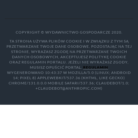
COPYRIGHT © WYDAWNICTWO GOSPODARCZE 2020.
TA STRONA UŻYWA PLIKÓW COOKIE I W ZWIĄZKU Z TYM SĄ
PRZETWARZANE TWOJE DANE OSOBOWE. POZOSTAJĄC NA TEJ
STRONIE, WYRAŻASZ ZGODĘ NA PRZETWARZANE TWOICH
DANYCH OSOBOWYCH, AKCEPTUJESZ POLITYKĘ COOKIE
ORAZ REGULAMIN PORTALU. JEŻELI NIE WYRAŻASZ ZGODY,
MUSISZ OPUŚCIĆ PORTAL.
REGULAMIN
WYGENEROWANO 10:43:37 W MOZILLA/5.0 (LINUX; ANDROID
14; PIXEL 8) APPLEWEBKIT/537.36 (KHTML, LIKE GECKO)
CHROME/131.0.0.0 MOBILE SAFARI/537.36; CLAUDEBOT/1.0;
+CLAUDEBOT@ANTHROPIC.COM)