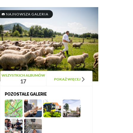
NAJNOWSZA GALERIA
WSZYSTKICH ALBUMÓW
POKAŻ WIĘCEJ
17
POZOSTAŁE GALERIE