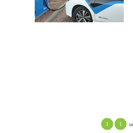
1
1
id