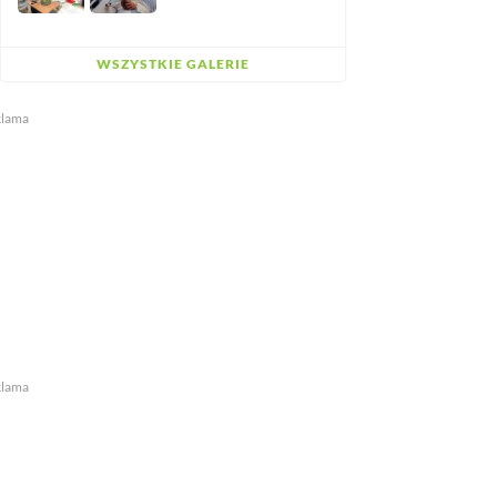
WSZYSTKIE GALERIE
klama
klama