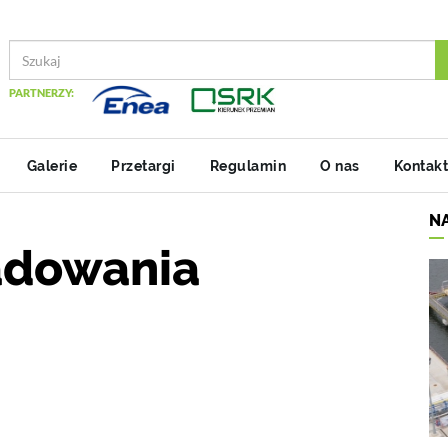
PARTNERZY:
Galerie
Przetargi
Regulamin
O nas
Kontakt
N
adowania