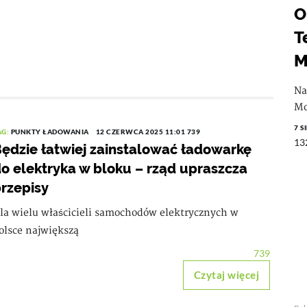
O
T
M
Na
Mo
7 S
AG:
PUNKTY ŁADOWANIA
12 CZERWCA 2025 11:01
739
13
ędzie łatwiej zainstalować ładowarkę
o elektryka w bloku – rząd upraszcza
rzepisy
la wielu właścicieli samochodów elektrycznych w
olsce największą
739
Czytaj więcej