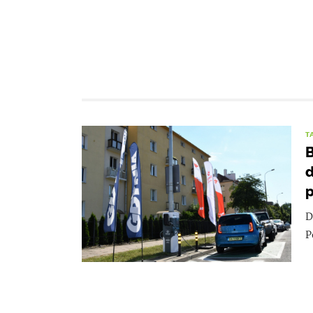
T
B
d
p
D
P