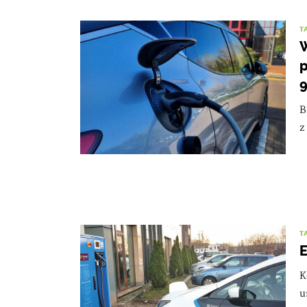
T
W
p
9
B
z
T
E
K
u