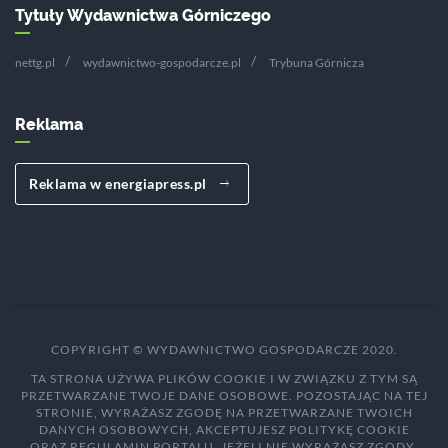
Tytuły Wydawnictwa Górniczego
nettg.pl
wydawnictwo-gospodarcze.pl
Trybuna Górnicza
Reklama
Reklama w energiapress.pl
COPYRIGHT © WYDAWNICTWO GOSPODARCZE 2020.
TA STRONA UŻYWA PLIKÓW COOKIE I W ZWIĄZKU Z TYM SĄ
PRZETWARZANE TWOJE DANE OSOBOWE. POZOSTAJĄC NA TEJ
STRONIE, WYRAŻASZ ZGODĘ NA PRZETWARZANE TWOICH
DANYCH OSOBOWYCH, AKCEPTUJESZ POLITYKĘ COOKIE
ORAZ REGULAMIN PORTALU. JEŻELI NIE WYRAŻASZ ZGODY,