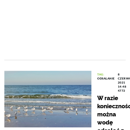
TAG:
8
ODSALANIE
CZERW
2021
14:48
4772
W razie
koniecznośc
można
wodę