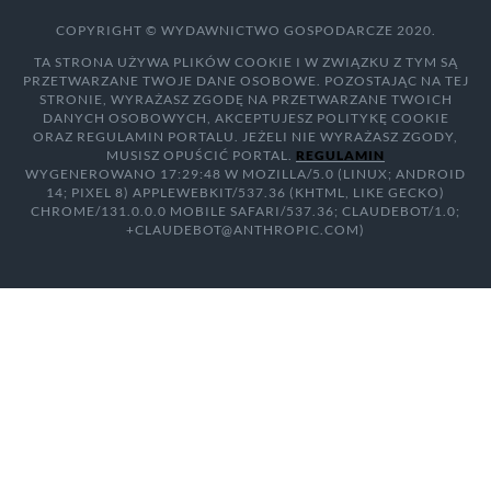
COPYRIGHT © WYDAWNICTWO GOSPODARCZE 2020.
TA STRONA UŻYWA PLIKÓW COOKIE I W ZWIĄZKU Z TYM SĄ
PRZETWARZANE TWOJE DANE OSOBOWE. POZOSTAJĄC NA TEJ
STRONIE, WYRAŻASZ ZGODĘ NA PRZETWARZANE TWOICH
DANYCH OSOBOWYCH, AKCEPTUJESZ POLITYKĘ COOKIE
ORAZ REGULAMIN PORTALU. JEŻELI NIE WYRAŻASZ ZGODY,
MUSISZ OPUŚCIĆ PORTAL.
REGULAMIN
WYGENEROWANO 17:29:48 W MOZILLA/5.0 (LINUX; ANDROID
14; PIXEL 8) APPLEWEBKIT/537.36 (KHTML, LIKE GECKO)
CHROME/131.0.0.0 MOBILE SAFARI/537.36; CLAUDEBOT/1.0;
+CLAUDEBOT@ANTHROPIC.COM)