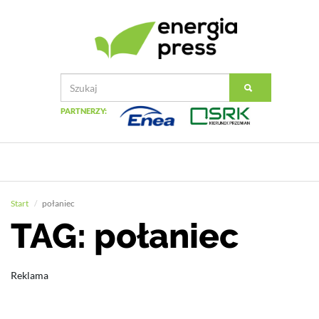
PARTNERZY:
Start
połaniec
TAG: połaniec
Reklama