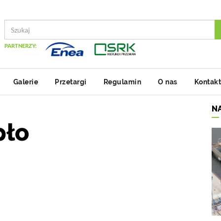
PARTNERZY:
Galerie
Przetargi
Regulamin
O nas
Kontakt
N
pło