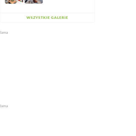
WSZYSTKIE GALERIE
klama
klama