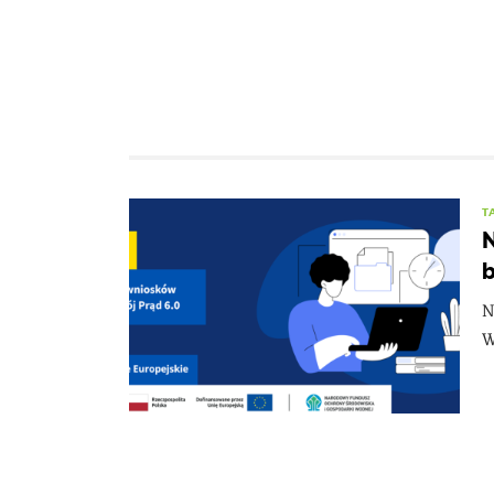
T
N
b
N
W