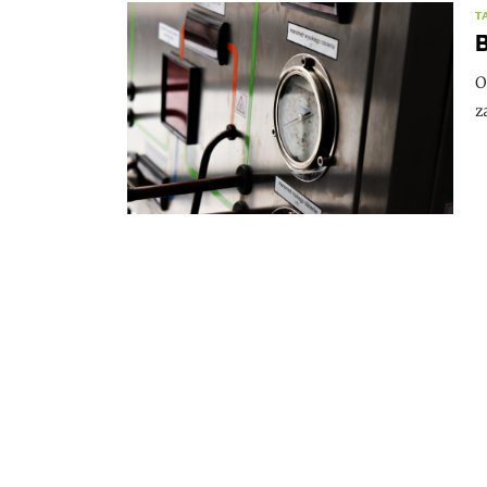
T
B
O
z