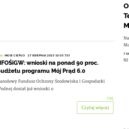
O
T
M
Na
Mo
7 S
AG:
MOJE CIEPŁO
27 SIERPNIA 2025 10:05
735
82
FOŚiGW: wnioski na ponad 90 proc.
udżetu programu Mój Prąd 6.0
arodowy Fundusz Ochrony Środowiska i Gospodarki
odnej dostał już wnioski o
735
Czytaj więcej