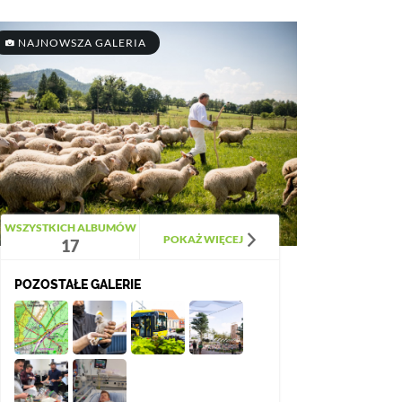
NAJNOWSZA GALERIA
WSZYSTKICH ALBUMÓW
POKAŻ WIĘCEJ
17
POZOSTAŁE GALERIE