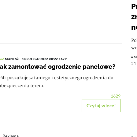
P
z
n
Po
wo
6 S
AG:
MONTAŻ
18 LUTEGO 2022 08:22
1629
21
Jak zamontować ogrodzenie panelowe?
eśli poszukujesz taniego i estetycznego ogrodzenia do
abezpieczenia terenu
1629
Czytaj więcej
Reklama