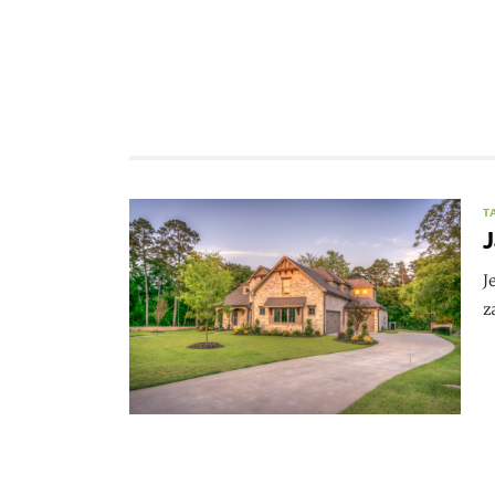
T
J
z