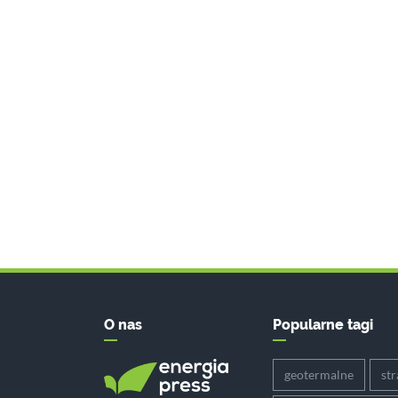
O nas
Popularne tagi
geotermalne
str