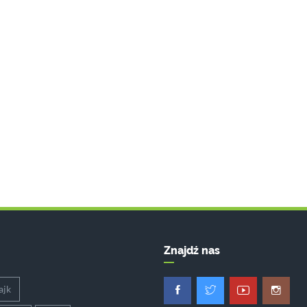
Znajdź nas
ajk