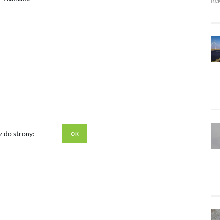
Re
z do strony: