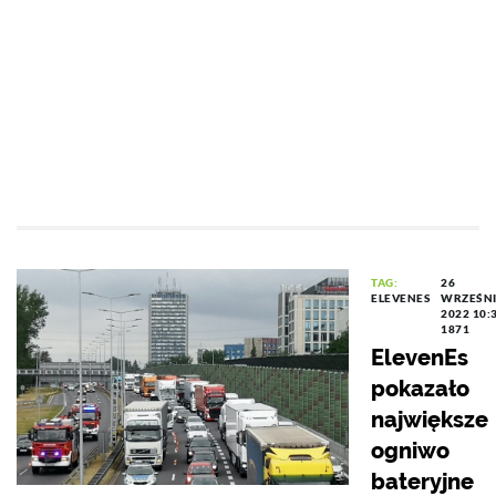
TAG:
26
ELEVENES
WRZEŚN
2022 10:
1871
ElevenEs
pokazało
największe
ogniwo
bateryjne