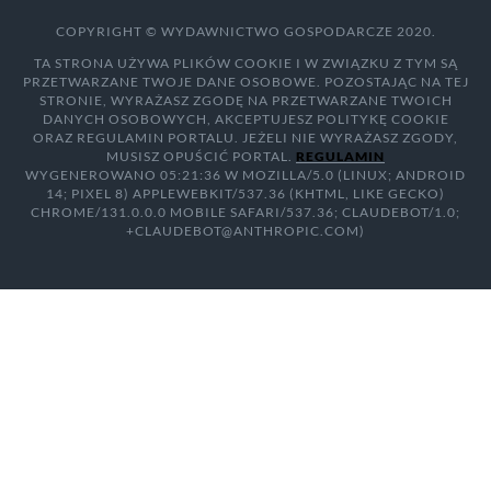
COPYRIGHT © WYDAWNICTWO GOSPODARCZE 2020.
TA STRONA UŻYWA PLIKÓW COOKIE I W ZWIĄZKU Z TYM SĄ
PRZETWARZANE TWOJE DANE OSOBOWE. POZOSTAJĄC NA TEJ
STRONIE, WYRAŻASZ ZGODĘ NA PRZETWARZANE TWOICH
DANYCH OSOBOWYCH, AKCEPTUJESZ POLITYKĘ COOKIE
ORAZ REGULAMIN PORTALU. JEŻELI NIE WYRAŻASZ ZGODY,
MUSISZ OPUŚCIĆ PORTAL.
REGULAMIN
WYGENEROWANO 05:21:36 W MOZILLA/5.0 (LINUX; ANDROID
14; PIXEL 8) APPLEWEBKIT/537.36 (KHTML, LIKE GECKO)
CHROME/131.0.0.0 MOBILE SAFARI/537.36; CLAUDEBOT/1.0;
+CLAUDEBOT@ANTHROPIC.COM)