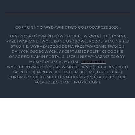
COPYRIGHT © WYDAWNICTWO GOSPODARCZE 2020.
TA STRONA UŻYWA PLIKÓW COOKIE I W ZWIĄZKU Z TYM SĄ
PRZETWARZANE TWOJE DANE OSOBOWE. POZOSTAJĄC NA TEJ
STRONIE, WYRAŻASZ ZGODĘ NA PRZETWARZANE TWOICH
DANYCH OSOBOWYCH, AKCEPTUJESZ POLITYKĘ COOKIE
ORAZ REGULAMIN PORTALU. JEŻELI NIE WYRAŻASZ ZGODY,
MUSISZ OPUŚCIĆ PORTAL.
REGULAMIN
WYGENEROWANO 12:27:46 W MOZILLA/5.0 (LINUX; ANDROID
14; PIXEL 8) APPLEWEBKIT/537.36 (KHTML, LIKE GECKO)
CHROME/131.0.0.0 MOBILE SAFARI/537.36; CLAUDEBOT/1.0;
+CLAUDEBOT@ANTHROPIC.COM)