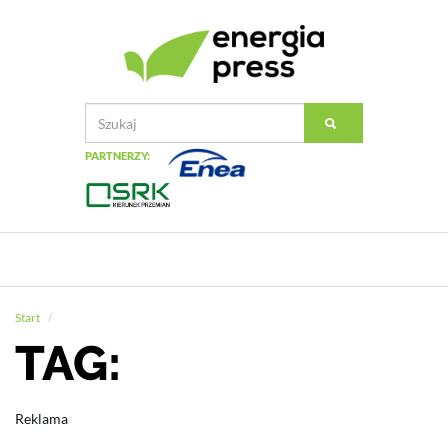
PARTNERZY:
Start
TAG:
Reklama