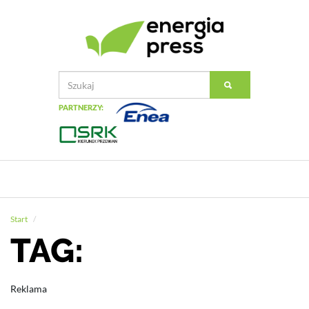
PARTNERZY:
Start
TAG:
Reklama