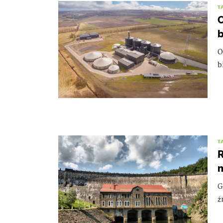
T
O
O
b
T
R
m
G
ź