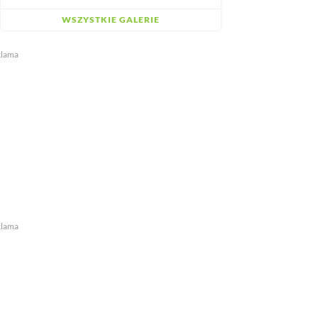
WSZYSTKIE GALERIE
klama
klama