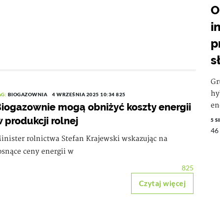
O
i
p
s
Gr
hy
AG:
BIOGAZOWNIA
4 WRZEŚNIA 2025 10:34
825
iogazownie mogą obniżyć koszty energii
en
 produkcji rolnej
5 S
46
inister rolnictwa Stefan Krajewski wskazując na
osnące ceny energii w
825
Czytaj więcej