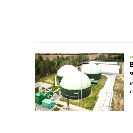
T
B
w
M
r