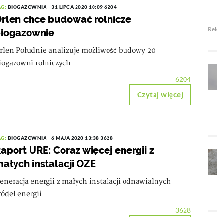
AG:
BIOGAZOWNIA
31 LIPCA 2020 10:09
6204
rlen chce budować rolnicze
Re
biogazownie
rlen Południe analizuje możliwość budowy 20
iogazowni rolniczych
6204
Czytaj więcej
AG:
BIOGAZOWNIA
6 MAJA 2020 13:38
3628
aport URE: Coraz więcej energii z
ałych instalacji OZE
eneracja energii z małych instalacji odnawialnych
ródeł energii
3628