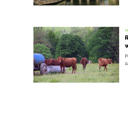
T
R
P
z