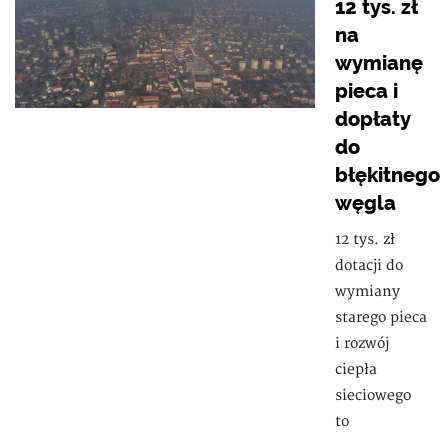
12 tys. zł
na
wymianę
pieca i
dopłaty
do
błękitnego
węgla
12 tys. zł
dotacji do
wymiany
starego pieca
i rozwój
ciepła
sieciowego
to