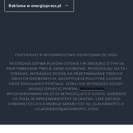
Reklama w energiapress.pl
COPYRIGHT © WYDAWNICTWO GOSPODARCZE 2020.
TA STRONA UŻYWA PLIKÓW COOKIE I W ZWIĄZKU Z TYM SĄ
PRZETWARZANE TWOJE DANE OSOBOWE. POZOSTAJĄC NA TEJ
STRONIE, WYRAŻASZ ZGODĘ NA PRZETWARZANE TWOICH
DANYCH OSOBOWYCH, AKCEPTUJESZ POLITYKĘ COOKIE
ORAZ REGULAMIN PORTALU. JEŻELI NIE WYRAŻASZ ZGODY,
MUSISZ OPUŚCIĆ PORTAL.
REGULAMIN
WYGENEROWANO 04:15:55 W MOZILLA/5.0 (LINUX; ANDROID
14; PIXEL 8) APPLEWEBKIT/537.36 (KHTML, LIKE GECKO)
CHROME/131.0.0.0 MOBILE SAFARI/537.36; CLAUDEBOT/1.0;
+CLAUDEBOT@ANTHROPIC.COM)