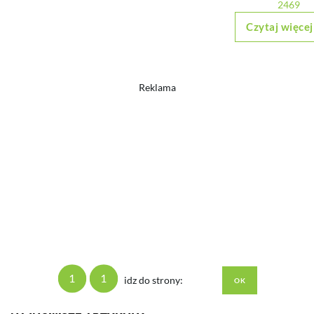
2469
Czytaj więcej
Reklama
1
1
idz do strony: