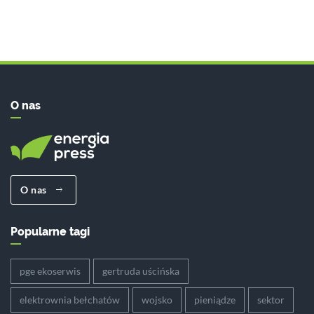
O nas
O nas
Popularne tagi
pge ekoserwis
gertruda uścińska
elektrownia bełchatów
wojsko
pieniądze
sektor