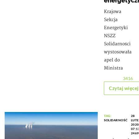
energetycz
Krajowa
Sekcja
Energetyki
NSZZ
Solidarności
wystosowała
apel do
Ministra
3416
Czytaj więcej
TAG:
28
SOLIDARNOŚĆ
LUT
2020
07:1
2469