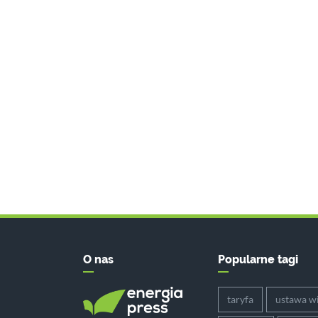
O nas
Popularne tagi
taryfa
ustawa wi