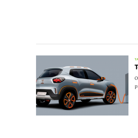
T
T
O
p