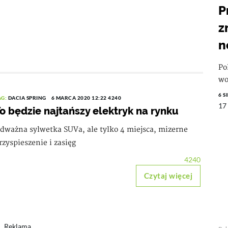
P
z
n
Po
wo
6 S
AG:
DACIA SPRING
6 MARCA 2020 12:22
4240
17
o będzie najtańszy elektryk na rynku
dważna sylwetka SUVa, ale tylko 4 miejsca, mizerne
rzyspieszenie i zasięg
4240
Czytaj więcej
Reklama