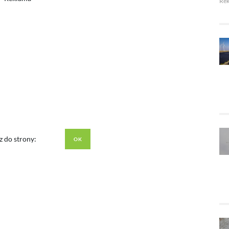
Re
z do strony: