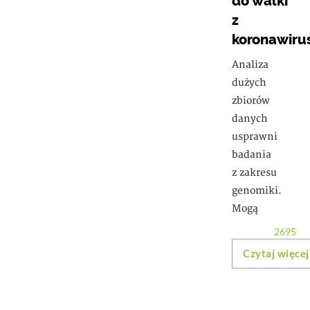
do walki
z
koronawir
Analiza
dużych
zbiorów
danych
usprawni
badania
z zakresu
genomiki.
Mogą
2695
Czytaj więcej