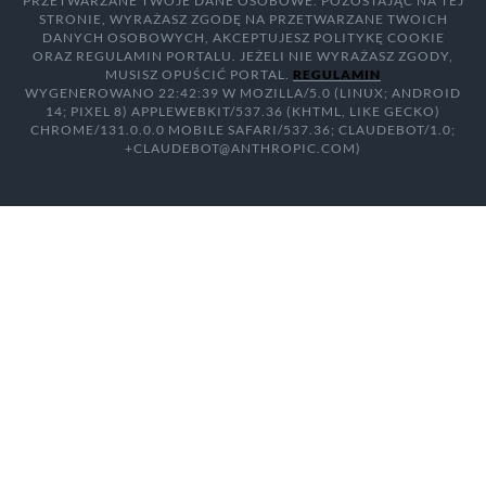
PRZETWARZANE TWOJE DANE OSOBOWE. POZOSTAJĄC NA TEJ
STRONIE, WYRAŻASZ ZGODĘ NA PRZETWARZANE TWOICH
DANYCH OSOBOWYCH, AKCEPTUJESZ POLITYKĘ COOKIE
ORAZ REGULAMIN PORTALU. JEŻELI NIE WYRAŻASZ ZGODY,
MUSISZ OPUŚCIĆ PORTAL.
REGULAMIN
WYGENEROWANO 22:42:39 W MOZILLA/5.0 (LINUX; ANDROID
14; PIXEL 8) APPLEWEBKIT/537.36 (KHTML, LIKE GECKO)
CHROME/131.0.0.0 MOBILE SAFARI/537.36; CLAUDEBOT/1.0;
+CLAUDEBOT@ANTHROPIC.COM)