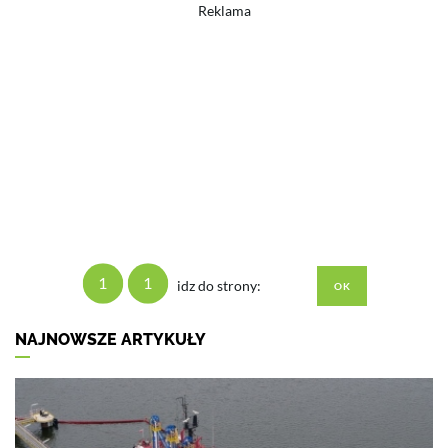
Reklama
1
1
idz do strony:
NAJNOWSZE ARTYKUŁY