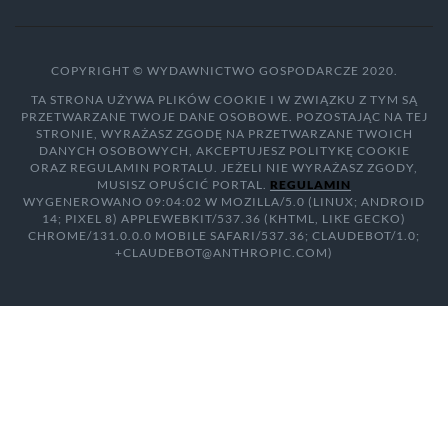
COPYRIGHT © WYDAWNICTWO GOSPODARCZE 2020.
TA STRONA UŻYWA PLIKÓW COOKIE I W ZWIĄZKU Z TYM SĄ
PRZETWARZANE TWOJE DANE OSOBOWE. POZOSTAJĄC NA TEJ
STRONIE, WYRAŻASZ ZGODĘ NA PRZETWARZANE TWOICH
DANYCH OSOBOWYCH, AKCEPTUJESZ POLITYKĘ COOKIE
ORAZ REGULAMIN PORTALU. JEŻELI NIE WYRAŻASZ ZGODY,
MUSISZ OPUŚCIĆ PORTAL.
REGULAMIN
WYGENEROWANO 09:04:02 W MOZILLA/5.0 (LINUX; ANDROID
14; PIXEL 8) APPLEWEBKIT/537.36 (KHTML, LIKE GECKO)
CHROME/131.0.0.0 MOBILE SAFARI/537.36; CLAUDEBOT/1.0;
+CLAUDEBOT@ANTHROPIC.COM)