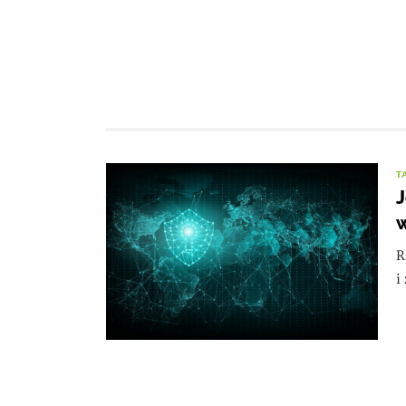
T
J
w
R
i