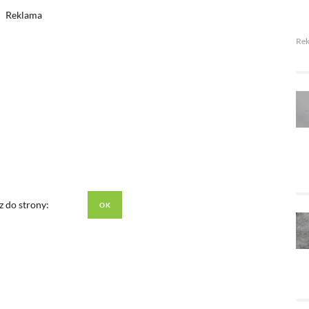
Reklama
Re
z do strony: