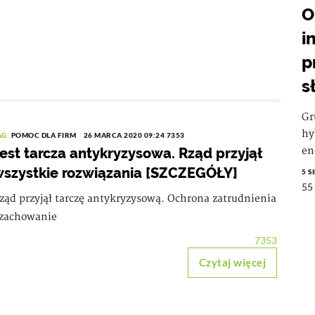
O
i
p
s
Gr
hy
AG:
POMOC DLA FIRM
26 MARCA 2020 09:24
7353
est tarcza antykryzysowa. Rząd przyjął
en
szystkie rozwiązania [SZCZEGÓŁY]
5 S
55
ząd przyjął tarczę antykryzysową. Ochrona zatrudnienia
 zachowanie
7353
Czytaj więcej