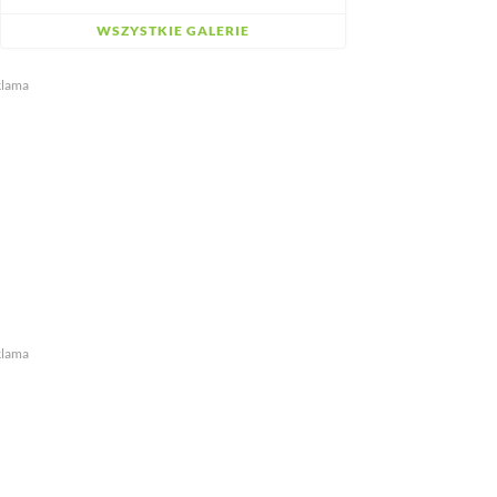
WSZYSTKIE GALERIE
klama
klama