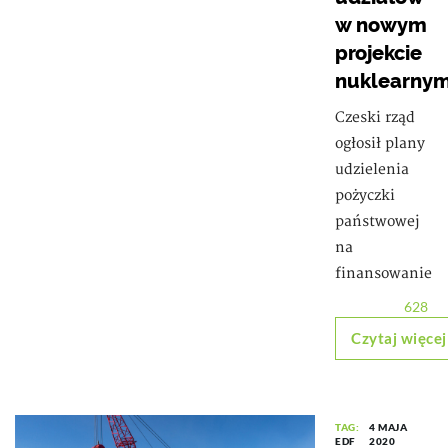
w nowym
projekcie
nuklearny
Czeski rząd
ogłosił plany
udzielenia
pożyczki
państwowej
na
finansowanie
628
Czytaj więcej
TAG:
4 MAJA
EDF
2020