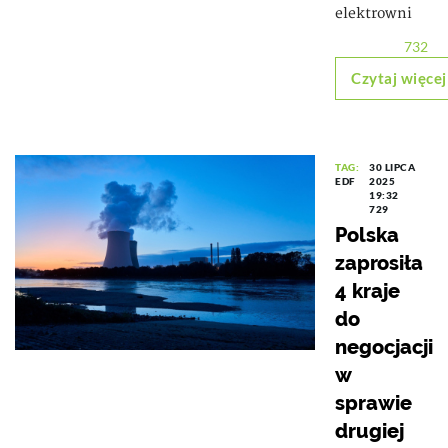
elektrowni
732
Czytaj więcej
TAG:
30 LIPCA
EDF
2025
19:32
729
Polska
zaprosiła
4 kraje
do
negocjacji
w
sprawie
drugiej