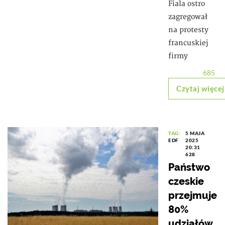
Fiala ostro
zagregował
na protesty
francuskiej
firmy
685
Czytaj więcej
TAG:
5 MAJA
EDF
2025
20:31
628
Państwo
czeskie
przejmuje
80%
udziałów