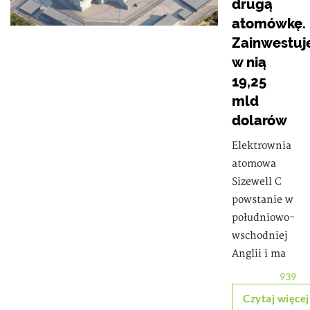
drugą
atomówkę.
Zainwestuj
w nią
19,25
mld
dolarów
Elektrownia
atomowa
Sizewell C
powstanie w
południowo-
wschodniej
Anglii i ma
939
Czytaj więcej