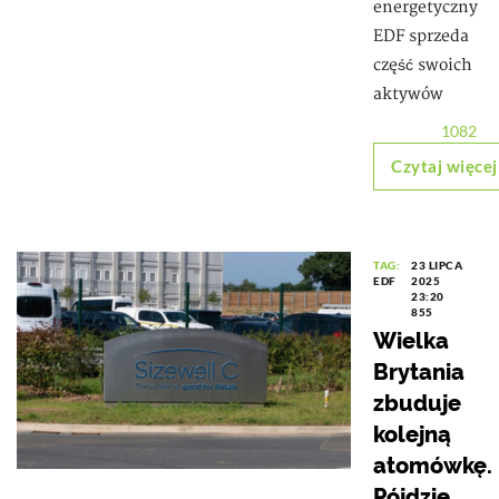
energetyczny
EDF sprzeda
część swoich
aktywów
1082
Czytaj więcej
TAG:
23 LIPCA
EDF
2025
23:20
855
Wielka
Brytania
zbuduje
kolejną
atomówkę.
Pójdzie