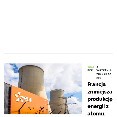
TAG:
3
EDF
WRZEŚNIA
2025 20:51
557
Francja
zmniejsza
produkcję
energii z
atomu.