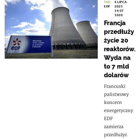
TAG:
4 LIPCA
EDF
2025
14:07
1020
Francja
przedłuży
życie 20
reaktorów.
Wyda na
to 7 mld
dolarów
Francuski
państwowy
koncern
energetyczny
EDF
zamierza
przedłużyć