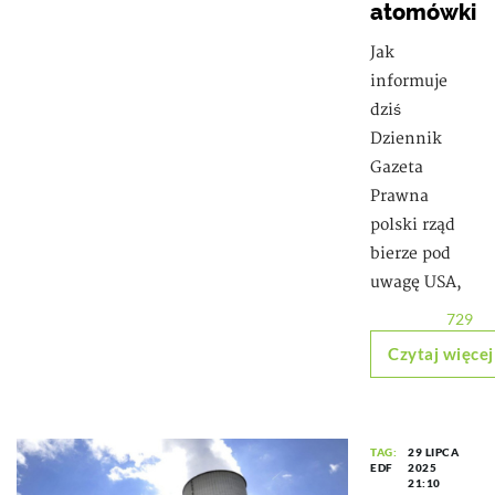
atomówki
Jak
informuje
dziś
Dziennik
Gazeta
Prawna
polski rząd
bierze pod
uwagę USA,
729
Czytaj więcej
TAG:
29 LIPCA
EDF
2025
21:10