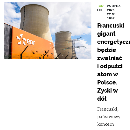
TAG:
25 LIPCA
EDF
2025
22:35
1082
Francuski
gigant
energetycz
będzie
zwalniać
i odpuści
atom w
Polsce.
Zyski w
dół
Francuski,
państwowy
koncern