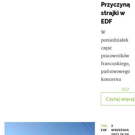
Przyczyną
strajki w
EDF
W
poniedziałek
część
pracowników
francuskiego,
państwowego
koncernu
557
Czytaj więcej
TAG:
2
EDF
WRZEŚNIA
2025 14:39