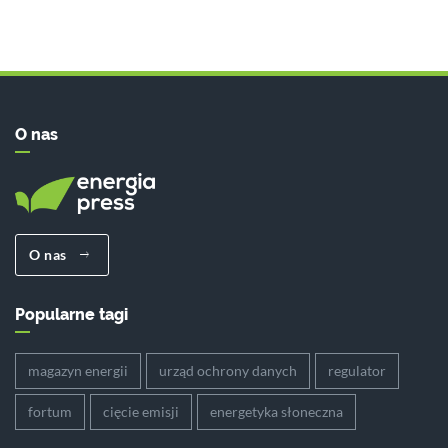
O nas
O nas
Popularne tagi
magazyn energii
urząd ochrony danych
regulator
fortum
cięcie emisji
energetyka słoneczna