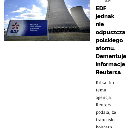
861
EDF
jednak
nie
odpuszcza
polskiego
atomu.
Dementuje
informacje
Reutersa
Kilka dni
temu
agencja
Reuters
podała, że
francuski
koncern