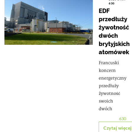
630
EDF
przedłuży
żywotność
dwóch
brytyjskich
atomówek
Francuski
koncern
energetyczny
przedłuży
żywotność
swoich
dwóch
630
Czytaj więcej