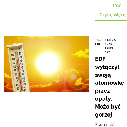
1020
Czytaj więcej
TAG:
2 LIPCA
EDF
2025
16:54
729
EDF
wyłączył
swoją
atomówkę
przez
upały.
Może być
gorzej
Francuski