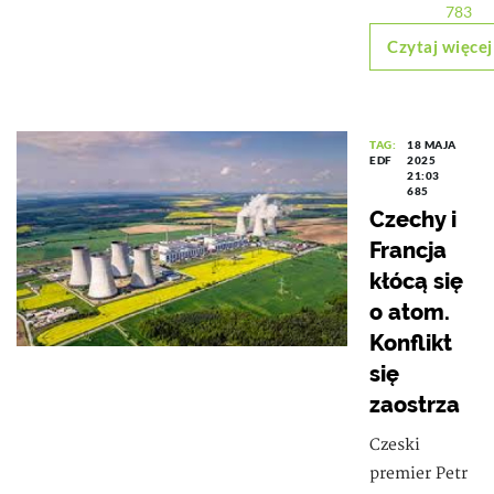
783
Czytaj więcej
TAG:
18 MAJA
EDF
2025
21:03
685
Czechy i
Francja
kłócą się
o atom.
Konflikt
się
zaostrza
Czeski
premier Petr