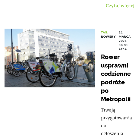
Czytaj więcej
TAG:
11
ROWERY
MARCA
2021
08:30
4264
Rower
usprawni
codzienne
podróże
po
Metropolii
Trwają
przygotowania
do
ogłoszenia