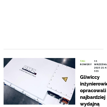
TAG:
11
ROWERY
WRZEŚNI
2025 21:4
555
Gliwiccy
inżynierowi
opracowali
najbardziej
wydajną