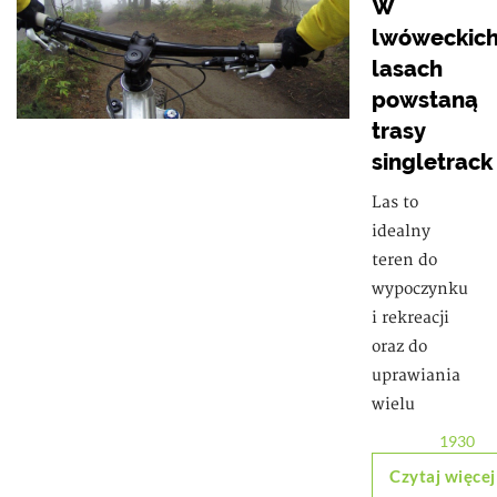
W
lwóweckic
lasach
powstaną
trasy
singletrack
Las to
idealny
teren do
wypoczynku
i rekreacji
oraz do
uprawiania
wielu
1930
Czytaj więcej