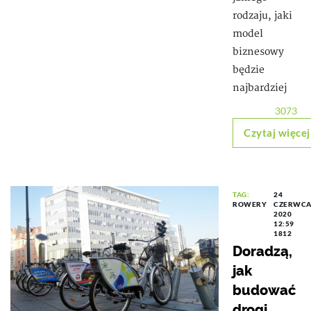
rodzaju, jaki
model
biznesowy
będzie
najbardziej
3073
Czytaj więcej
TAG:
24
ROWERY
CZERWC
2020
12:59
1812
Doradzą,
jak
budować
drogi