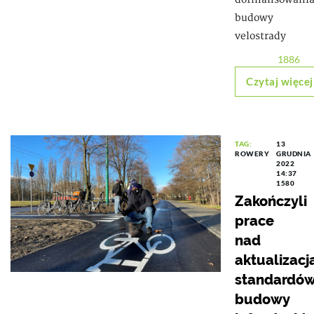
budowy
velostrady
1886
Czytaj więcej
TAG:
13
ROWERY
GRUDNIA
2022
14:37
1580
Zakończyli
prace
nad
aktualizacj
standardó
budowy