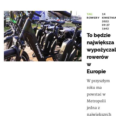
TAG:
14
ROWERY
KWIETNI
2022
09:27
1642
To będzie
największa
wypożyczal
rowerów
w
Europie
W przyszłym
roku ma
powstać w
Metropolii
jedna z
największych