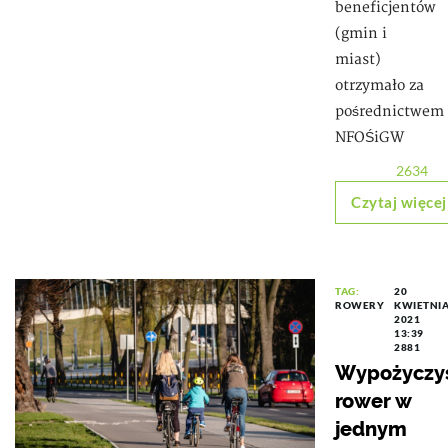
beneficjentów
(gmin i
miast)
otrzymało za
pośrednictwem
NFOŚiGW
2634
Czytaj więcej
TAG:
20
ROWERY
KWIETNI
2021
13:39
2881
Wypożyczy
rower w
jednym