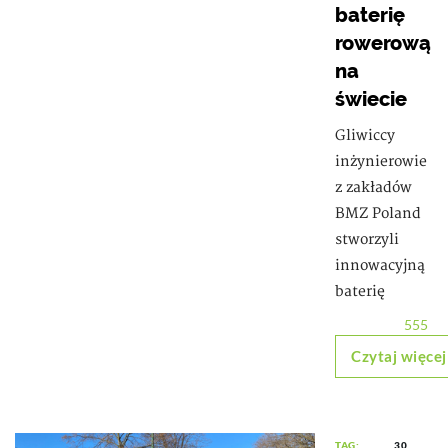
baterię
rowerową
na
świecie
Gliwiccy
inżynierowie
z zakładów
BMZ Poland
stworzyli
innowacyjną
baterię
555
Czytaj więcej
TAG:
30