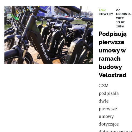
TAG:
27
ROWERY
GRUDNIA
2022
13:07
1886
Podpisują
pierwsze
umowy w
ramach
budowy
Velostrad
GZM
podpisała
dwie
pierwsze
umowy
dotyczące
dofinansowani