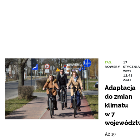
TAG:
17
ROWERY
STYCZNIA
2022
12:41
2634
Adaptacja
do zmian
klimatu
w 7
województ
Aż 19