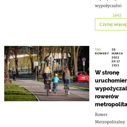
wypożyczalni
1642
Czytaj więcej
TAG:
28
ROWERY
MARCA
2022
09:17
1921
W stronę
uruchomien
wypożyczal
rowerów
metropolit
Rower
Metropolitalny