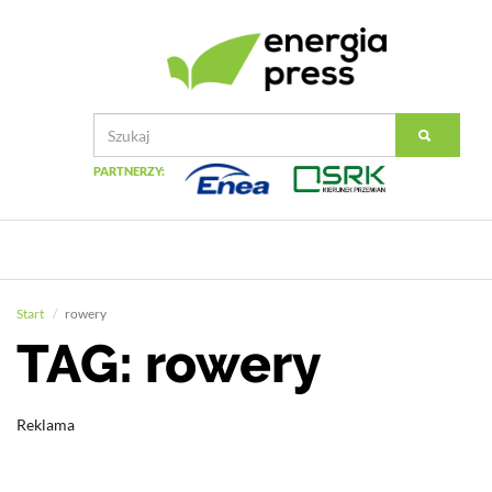
PARTNERZY:
Start
rowery
TAG: rowery
Reklama