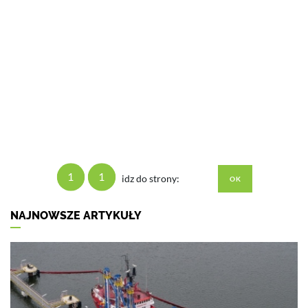
1
1
idz do strony:
NAJNOWSZE ARTYKUŁY