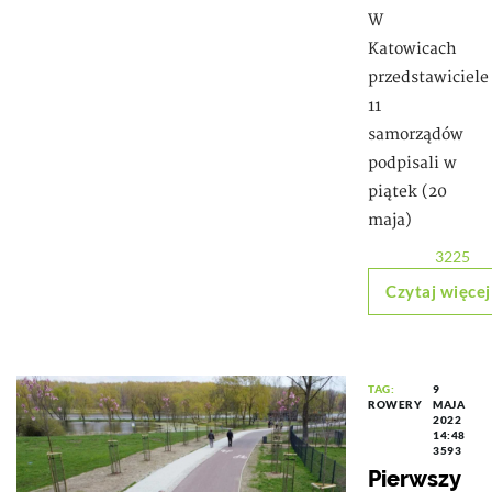
W
Katowicach
przedstawiciele
11
samorządów
podpisali w
piątek (20
maja)
3225
Czytaj więcej
TAG:
9
ROWERY
MAJA
2022
14:48
3593
Pierwszy