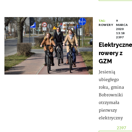
TAG:
9
ROWERY
MARCA
2020
13:18
2397
Elektryczn
rowery z
GZM
Jesienią
ubiegłego
roku, gmina
Bobrowniki
otrzymała
pierwszy
elektryczny
2397