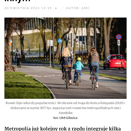
20 KWIETNIA 2021 13:39
: : AUTOR: AMC
Rower bije rekordy popularności. W okresie od maja do końca listopada 2020 r.
dokonano w sumie 307 tys. wypożyczeń rowerów metropolitalnych sieci
Nextbike
fot. UM Gliwice
Metropolia już kolejny rok z rzędu integruje kilka