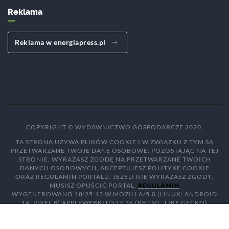
Reklama
Reklama w energiapress.pl
COPYRIGHT © WYDAWNICTWO GOSPODARCZE 2020.
TA STRONA UŻYWA PLIKÓW COOKIE I W ZWIĄZKU Z TYM SĄ
PRZETWARZANE TWOJE DANE OSOBOWE. POZOSTAJĄC NA TEJ
STRONIE, WYRAŻASZ ZGODĘ NA PRZETWARZANE TWOICH
DANYCH OSOBOWYCH, AKCEPTUJESZ POLITYKĘ COOKIE
ORAZ REGULAMIN PORTALU. JEŻELI NIE WYRAŻASZ ZGODY,
MUSISZ OPUŚCIĆ PORTAL.
REGULAMIN
WYGENEROWANO 18:25:13 W MOZILLA/5.0 (LINUX; ANDROID
14; PIXEL 8) APPLEWEBKIT/537.36 (KHTML, LIKE GECKO)
CHROME/131.0.0.0 MOBILE SAFARI/537.36; CLAUDEBOT/1.0;
+CLAUDEBOT@ANTHROPIC.COM)