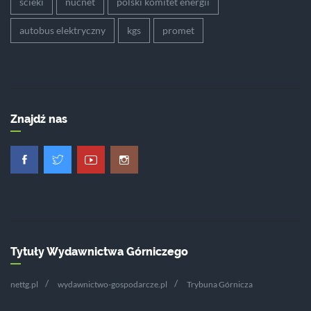
ścieki
nucnet
polski komitet energii
autobus elektryczny
kgs
promet
Znajdź nas
Tytuły Wydawnictwa Górniczego
nettg.pl
wydawnictwo-gospodarcze.pl
Trybuna Górnicza