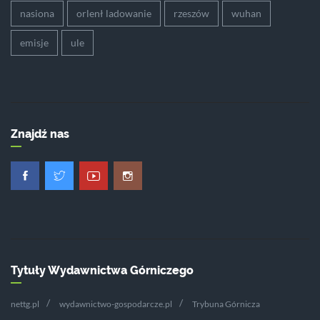
nasiona
orlenł ladowanie
rzeszów
wuhan
emisje
ule
Znajdź nas
Tytuły Wydawnictwa Górniczego
nettg.pl
wydawnictwo-gospodarcze.pl
Trybuna Górnicza