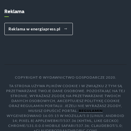
Reklama
Reklama w energiapress.pl
COPYRIGHT © WYDAWNICTWO GOSPODARCZE 2020.
TA STRONA UŻYWA PLIKÓW COOKIE I W ZWIĄZKU Z TYM SĄ
PRZETWARZANE TWOJE DANE OSOBOWE. POZOSTAJĄC NA TEJ
STRONIE, WYRAŻASZ ZGODĘ NA PRZETWARZANE TWOICH
DANYCH OSOBOWYCH, AKCEPTUJESZ POLITYKĘ COOKIE
ORAZ REGULAMIN PORTALU. JEŻELI NIE WYRAŻASZ ZGODY,
MUSISZ OPUŚCIĆ PORTAL.
REGULAMIN
WYGENEROWANO 16:05:15 W MOZILLA/5.0 (LINUX; ANDROID
14; PIXEL 8) APPLEWEBKIT/537.36 (KHTML, LIKE GECKO)
CHROME/131.0.0.0 MOBILE SAFARI/537.36; CLAUDEBOT/1.0;
+CLAUDEBOT@ANTHROPIC.COM)