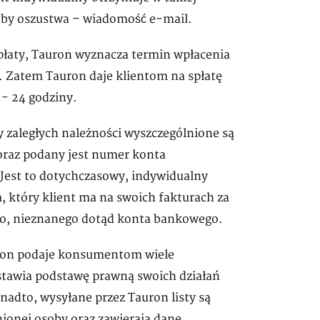
próby oszustwa – wiadomość e-mail.
płaty, Tauron wyznacza termin wpłacenia
a. Zatem Tauron daje klientom na spłatę
 - 24 godziny.
y zaległych należności wyszczególnione są
 oraz podany jest numer konta
 Jest to dotychczasowy, indywidualny
 który klient ma na swoich fakturach za
go, nieznanego dotąd konta bankowego.
auron podaje konsumentom wiele
stawia podstawę prawną swoich działań
nadto, wysyłane przez Tauron listy są
onej osoby oraz zawierają dane