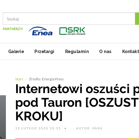
PARTNERZY:
Galerie
Przetargi
Regulamin
O nas
Kontakt
Start
Źródło: Energia Press
Internetowi oszuści 
pod Tauron [OSZUS
KROKU]
19 LUTEGO 2020 10:35
: : AUTOR: PARA