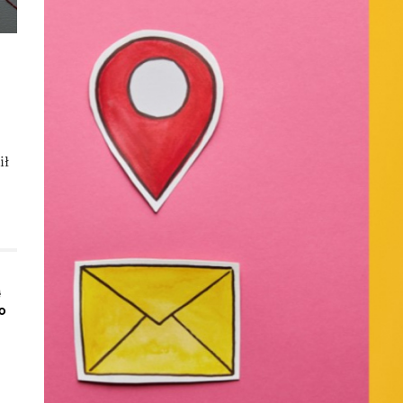
ił
ą
o