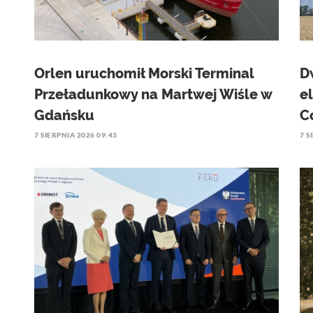
Orlen uruchomił Morski Terminal
D
Przeładunkowy na Martwej Wiśle w
e
Gdańsku
C
7 SIERPNIA 2026 09:43
7 S