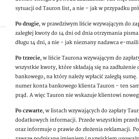
sytuacji od Tauron list, a nie – jak w przypadku 
Po drugie
, w prawdziwym liście wzywającym do za
zaległej kwoty do 14 dni od dnia otrzymania pism
długu 14 dni, a nie - jak nieznany nadawca e-maili
Po trzecie
, w liście Taurona wzywającym do zapłat
wszystkie kwoty, które składają się na zadłużenie
bankowego, na który należy wpłacić zaległą sumę.
numer konta bankowego klienta Tauron - ten sam,
prąd. A więc Tauron nie wskazuje klientowi nowe
Po czwarte
, w listach wzywających do zapłaty T
dodatkowych informacji. Przede wszystkim przed
oraz informuje o prawie do złożenia reklamacji. Po
zawsze podpisane imieniem i nazwiskiem upoważni