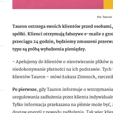
fot. Tauron
Tauron ostrzega swoich klientów przed osobami,
spółki. Klienci otrzymują fałszywe e-maile z gro
przeciągu 24 godzin, będziemy zmuszeni przerw
typu są próbą wyłudzenia pieniędzy.
- Apelujemy do klientów o nieotwieranie plików za
niedokonywanie płatności na ich podstawie. Tych
klientów Tauron – mówi Łukasz Zimnoch, rzecznik
Po pierwsze
, gdy Tauron informuje o wstrzymani
uregulowania zadłużenia przez klienta indywidualn
Tylko informacja przekazana na piśmie może być,
dostaw energii z powodu zadłużenia. Tak więc klie