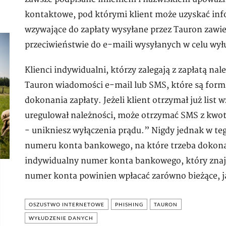
kontaktowe, pod którymi klient może uzyskać info
wzywające do zapłaty wysyłane przez Tauron zawie
przeciwieństwie do e-maili wysyłanych w celu wył
Klienci indywidualni, którzy zalegają z zapłatą n
Tauron wiadomości e-mail lub SMS, które są form
dokonania zapłaty. Jeżeli klient otrzymał już list
uregulował należności, może otrzymać SMS z kwotą
- unikniesz wyłączenia prądu.” Nigdy jednak w t
numeru konta bankowego, na które trzeba dokonać
indywidualny numer konta bankowego, który znajduj
numer konta powinien wpłacać zarówno bieżące, jak
OSZUSTWO INTERNETOWE
PHISHING
TAURON
WYŁUDZENIE DANYCH