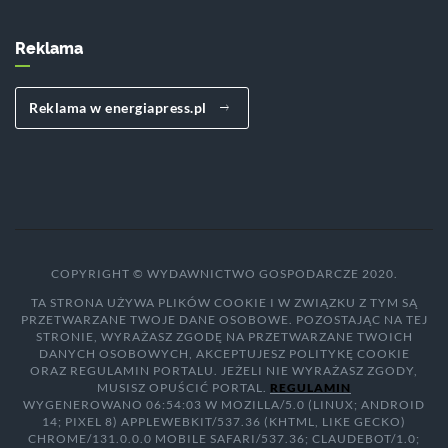
Reklama
Reklama w energiapress.pl
COPYRIGHT © WYDAWNICTWO GOSPODARCZE 2020.
TA STRONA UŻYWA PLIKÓW COOKIE I W ZWIĄZKU Z TYM SĄ
PRZETWARZANE TWOJE DANE OSOBOWE. POZOSTAJĄC NA TEJ
STRONIE, WYRAŻASZ ZGODĘ NA PRZETWARZANE TWOICH
DANYCH OSOBOWYCH, AKCEPTUJESZ POLITYKĘ COOKIE
ORAZ REGULAMIN PORTALU. JEŻELI NIE WYRAŻASZ ZGODY,
MUSISZ OPUŚCIĆ PORTAL.
REGULAMIN
WYGENEROWANO 06:54:03 W MOZILLA/5.0 (LINUX; ANDROID
14; PIXEL 8) APPLEWEBKIT/537.36 (KHTML, LIKE GECKO)
CHROME/131.0.0.0 MOBILE SAFARI/537.36; CLAUDEBOT/1.0;