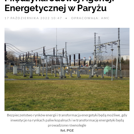
Energetycznej w Paryżu
17 PAŹDZIERNIKA 2022 10:47
OPRACOWAŁA: AMC
Bezpieczeństwo rynków energii i transformacja energetyki będą możliwe, gdy
inwestycje na rynkach paliw kopalnych i w transformację energetyki będą
prowadzone równolegle
fot. PGE